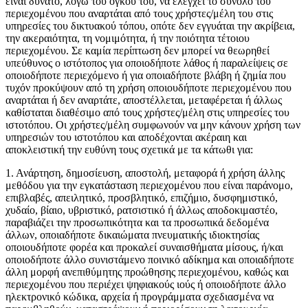
είναι δυνατό, λόγω του όγκου του, να ελέγχει το σύνολο του
περιεχομένου που αναρτάται από τους χρήστες/μέλη του στις
υπηρεσίες του δικτυακού τόπου, οπότε δεν εγγυάται την ακρίβεια,
την ακεραιότητα, τη νομιμότητα, ή την ποιότητα τέτοιου
Φορτιστές
περιεχομένου. Σε καμία περίπτωση δεν μπορεί να θεωρηθεί
υπεύθυνος ο ιστότοπος για οποιοδήποτε λάθος ή παραλείψεις σε
οποιοδήποτε περιεχόμενο ή για οποιαδήποτε βλάβη ή ζημία που
τυχόν προκύψουν από τη χρήση οποιουδήποτε περιεχομένου που
αναρτάται ή δεν αναρτάτε, αποστέλλεται, μεταφέρεται ή άλλως
καθίσταται διαθέσιμο από τους χρήστες/μέλη στις υπηρεσίες του
ιστοτόπου. Οι χρήστες/μέλη συμφωνούν να μην κάνουν χρήση των
υπηρεσιών του ιστοτόπου και αποδέχονται ακέραιη και
αποκλειστική την ευθύνη τους σχετικά με τα κάτωθι για:
1. Ανάρτηση, δημοσίευση, αποστολή, μεταφορά ή χρήση άλλης
μεθόδου για την εγκατάσταση περιεχομένου που είναι παράνομο,
επιβλαβές, απειλητικό, προσβλητικό, επιζήμιο, δυσφημιστικό,
χυδαίο, βίαιο, υβριστικό, ρατσιστικό ή άλλως αποδοκιμαστέο,
παραβιάζει την προσωπικότητα και τα προσωπικά δεδομένα
άλλων, οποιαδήποτε δικαιώματα πνευματικής ιδιοκτησίας
οποιουδήποτε φορέα και προκαλεί συναισθήματα μίσους, ή/και
οποιοδήποτε άλλο συνιστάμενο ποινικό αδίκημα και οποιαδήποτε
άλλη μορφή ανεπιθύμητης προώθησης περιεχομένου, καθώς και
περιεχομένου που περιέχει ψηφιακούς ιούς ή οποιοδήποτε άλλο
ηλεκτρονικό κώδικα, αρχεία ή προγράμματα σχεδιασμένα να