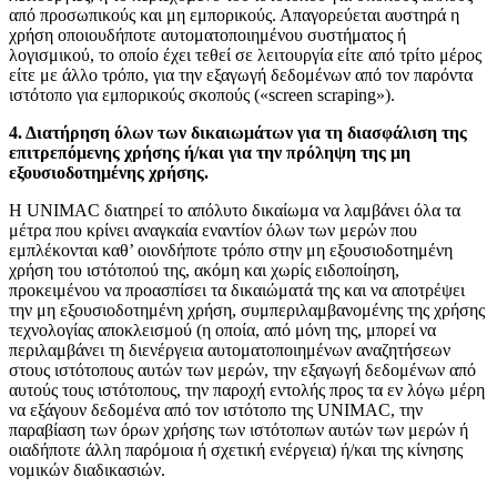
από προσωπικούς και μη εμπορικούς. Απαγορεύεται αυστηρά η
χρήση οποιουδήποτε αυτοματοποιημένου συστήματος ή
λογισμικού, το οποίο έχει τεθεί σε λειτουργία είτε από τρίτο μέρος
είτε με άλλο τρόπο, για την εξαγωγή δεδομένων από τον παρόντα
ιστότοπο για εμπορικούς σκοπούς («screen scraping»).
4. Διατήρηση όλων των δικαιωμάτων για τη διασφάλιση της
επιτρεπόμενης χρήσης ή/και για την πρόληψη της μη
εξουσιοδοτημένης χρήσης.
Η UNIMAC διατηρεί το απόλυτο δικαίωμα να λαμβάνει όλα τα
μέτρα που κρίνει αναγκαία εναντίον όλων των μερών που
εμπλέκονται καθ’ οιονδήποτε τρόπο στην μη εξουσιοδοτημένη
χρήση του ιστότοπού της, ακόμη και χωρίς ειδοποίηση,
προκειμένου να προασπίσει τα δικαιώματά της και να αποτρέψει
την μη εξουσιοδοτημένη χρήση, συμπεριλαμβανομένης της χρήσης
τεχνολογίας αποκλεισμού (η οποία, από μόνη της, μπορεί να
Η Εταιρεία μας
περιλαμβάνει τη διενέργεια αυτοματοποιημένων αναζητήσεων
στους ιστότοπους αυτών των μερών, την εξαγωγή δεδομένων από
αυτούς τους ιστότοπους, την παροχή εντολής προς τα εν λόγω μέρη
να εξάγουν δεδομένα από τον ιστότοπο της UNIMAC, την
παραβίαση των όρων χρήσης των ιστότοπων αυτών των μερών ή
Επεξεργασία ξύλου
οιαδήποτε άλλη παρόμοια ή σχετική ενέργεια) ή/και της κίνησης
νομικών διαδικασιών.