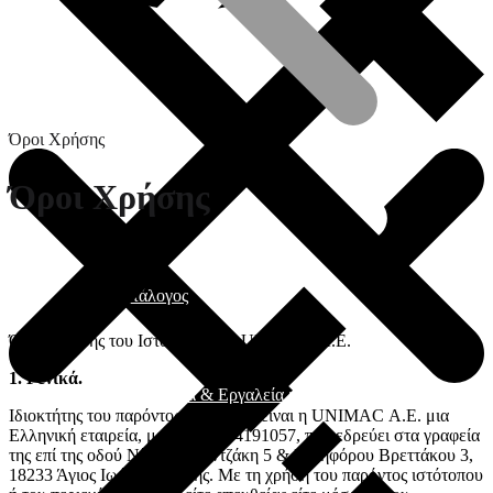
Όροι Χρήσης
Όροι Χρήσης
Γενικός Κατάλογος
Όροι Χρήσης του Iστότοπου της UNIMAC Α.Ε.
1. Γενικά.
Ηλεκτρικά εργαλεία & Εργαλεία μπαταρίας
Ιδιοκτήτης του παρόντος ιστότοπου είναι η UNIMAC Α.Ε. μια
Ελληνική εταιρεία, με ΑΦΜ. 094191057, που εδρεύει στα γραφεία
της επί της οδού Νίκου Καζαντζάκη 5 & Νικηφόρου Βρεττάκου 3,
18233 Άγιος Ιωάννης Ρέντης. Με τη χρήση του παρόντος ιστότοπου