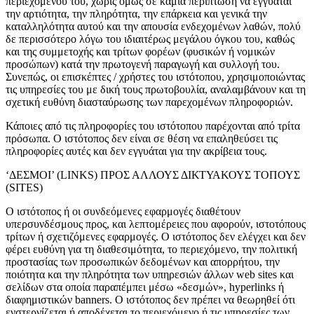
περιεχομένου του, χωρίς όμως σε καμιά περίπτωση να εγγυάται
την αρτιότητα, την πληρότητα, την επάρκεια και γενικά την
καταλληλότητα αυτού και την απουσία ενδεχομένων λαθών, πολύ
δε περισσότερο λόγω του ιδιαιτέρως μεγάλου όγκου του, καθώς
και της συμμετοχής και τρίτων φορέων (φυσικών ή νομικών
προσώπων) κατά την πρωτογενή παραγωγή και συλλογή του.
Συνεπώς, οι επισκέπτες / χρήστες του ιστότοπου, χρησιμοποιώντας
τις υπηρεσίες του με δική τους πρωτοβουλία, αναλαμβάνουν και τη
σχετική ευθύνη διασταύρωσης των παρεχομένων πληροφοριών.
Κάποιες από τις πληροφορίες του ιστότοπου παρέχονται από τρίτα
πρόσωπα. Ο ιστότοπος δεν είναι σε θέση να επαληθεύσει τις
πληροφορίες αυτές και δεν εγγυάται για την ακρίβεια τους.
Μέσα Ατομικής Προστασίας
‘ΔΕΣΜΟΙ’ (LINKS) ΠΡΟΣ ΑΛΛΟΥΣ ΔΙΚΤΥΑΚΟΥΣ ΤΟΠΟΥΣ
(SITES)
Ο ιστότοπος ή οι συνδεόμενες εφαρμογές διαθέτουν
υπερσυνδέσμους προς, και λεπτομέρειες που αφορούν, ιστοτόπους
τρίτων ή σχετιζόμενες εφαρμογές. Ο ιστότοπος δεν ελέγχει και δεν
φέρει ευθύνη για τη διαθεσιμότητα, το περιεχόμενο, την πολιτική
προστασίας των προσωπικών δεδομένων και απορρήτου, την
ποιότητα και την πληρότητα των υπηρεσιών άλλων web sites και
σελίδων στα οποία παραπέμπει μέσω «δεσμών», hyperlinks ή
διαφημιστικών banners. Ο ιστότοπος δεν πρέπει να θεωρηθεί ότι
ενστερνίζεται ή αποδέχεται το περιεχόμενο ή τις υπηρεσίες των