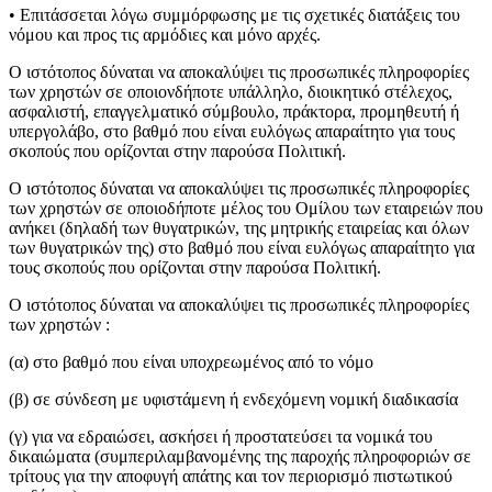
• Επιτάσσεται λόγω συμμόρφωσης με τις σχετικές διατάξεις του
νόμου και προς τις αρμόδιες και μόνο αρχές.
Ο ιστότοπος δύναται να αποκαλύψει τις προσωπικές πληροφορίες
των χρηστών σε οποιονδήποτε υπάλληλο, διοικητικό στέλεχος,
ασφαλιστή, επαγγελματικό σύμβουλο, πράκτορα, προμηθευτή ή
υπεργολάβο, στο βαθμό που είναι ευλόγως απαραίτητο για τους
σκοπούς που ορίζονται στην παρούσα Πολιτική.
Ο ιστότοπος δύναται να αποκαλύψει τις προσωπικές πληροφορίες
των χρηστών σε οποιοδήποτε μέλος του Ομίλου των εταιρειών που
ανήκει (δηλαδή των θυγατρικών, της μητρικής εταιρείας και όλων
των θυγατρικών της) στο βαθμό που είναι ευλόγως απαραίτητο για
τους σκοπούς που ορίζονται στην παρούσα Πολιτική.
Ο ιστότοπος δύναται να αποκαλύψει τις προσωπικές πληροφορίες
των χρηστών :
(α) στο βαθμό που είναι υποχρεωμένος από το νόμο
(β) σε σύνδεση με υφιστάμενη ή ενδεχόμενη νομική διαδικασία
(γ) για να εδραιώσει, ασκήσει ή προστατεύσει τα νομικά του
δικαιώματα (συμπεριλαμβανομένης της παροχής πληροφοριών σε
τρίτους για την αποφυγή απάτης και τον περιορισμό πιστωτικού