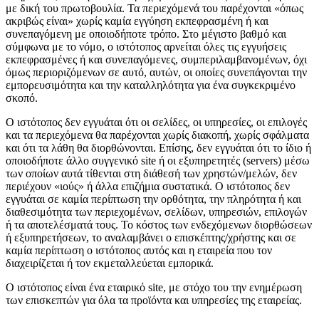
με δική του πρωτοβουλία. Τα περιεχόμενά του παρέχονται «όπως
ακριβώς είναι» χωρίς καμία εγγύηση εκπεφρασμένη ή και
συνεπαγόμενη με οποιοδήποτε τρόπο. Στο μέγιστο βαθμό και
σύμφωνα με το νόμο, ο ιστότοπος αρνείται όλες τις εγγυήσεις
εκπεφρασμένες ή και συνεπαγόμενες, συμπεριλαμβανομένων, όχι
όμως περιοριζόμενων σε αυτό, αυτών, οι οποίες συνεπάγονται την
εμπορευσιμότητα και την καταλληλότητα για ένα συγκεκριμένο
σκοπό.
Ο ιστότοπος δεν εγγυάται ότι οι σελίδες, οι υπηρεσίες, οι επιλογές
Αντλίες & Πιεστικά
και τα περιεχόμενα θα παρέχονται χωρίς διακοπή, χωρίς σφάλματα
και ότι τα λάθη θα διορθώνονται. Επίσης, δεν εγγυάται ότι το ίδιο ή
οποιοδήποτε άλλο συγγενικό site ή οι εξυπηρετητές (servers) μέσω
των οποίων αυτά τίθενται στη διάθεσή των χρηστών/μελών, δεν
περιέχουν «ιούς» ή άλλα επιζήμια συστατικά. Ο ιστότοπος δεν
εγγυάται σε καμία περίπτωση την ορθότητα, την πληρότητα ή και
διαθεσιμότητα των περιεχομένων, σελίδων, υπηρεσιών, επιλογών
ή τα αποτελέσματά τους. Το κόστος των ενδεχόμενων διορθώσεων
ή εξυπηρετήσεων, το αναλαμβάνει ο επισκέπτης/χρήστης και σε
καμία περίπτωση ο ιστότοπος αυτός και η εταιρεία που τον
διαχειρίζεται ή τον εκμεταλλεύεται εμπορικά.
Ο ιστότοπος είναι ένα εταιρικό site, με στόχο του την ενημέρωση
των επισκεπτών για όλα τα προϊόντα και υπηρεσίες της εταιρείας.