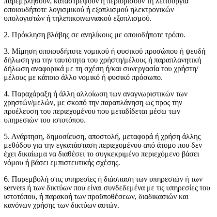
παρεμβληθούν, καταστρέψουν ή περιορίσουν τη λειτουργία
οποιουδήποτε λογισμικού ή εξοπλισμού ηλεκτρονικών
υπολογιστών ή τηλεπικοινωνιακού εξοπλισμού.
2. Πρόκληση βλάβης σε ανηλίκους με οποιοδήποτε τρόπο.
Οικοδομικά / Δομικά
3. Μίμηση οποιουδήποτε νομικού ή φυσικού προσώπου ή ψευδή
δήλωση για την ταυτότητα του χρήστη/μέλους ή παραπλανητική
δήλωση αναφορικά με τη σχέση ή/και συνεργασία του χρήστη/
μέλους με κάποιο άλλο νομικό ή φυσικό πρόσωπο.
4. Παραχάραξη ή άλλη αλλοίωση των αναγνωριστικών των
χρηστών/μελών, με σκοπό την παραπλάνηση ως προς την
προέλευση του περιεχομένου που μεταδίδεται μέσω των
υπηρεσιών του ιστοτόπου.
5. Ανάρτηση, δημοσίευση, αποστολή, μεταφορά ή χρήση άλλης
μεθόδου για την εγκατάσταση περιεχομένου από άτομο που δεν
έχει δικαίωμα να διαθέσει το συγκεκριμένο περιεχόμενο βάσει
νόμου ή βάσει εμπιστευτικής σχέσης.
6. Παρεμβολή στις υπηρεσίες ή διάσπαση των υπηρεσιών ή των
servers ή των δικτύων που είναι συνδεδεμένα με τις υπηρεσίες του
ιστοτόπου, ή παρακοή των προϋποθέσεων, διαδικασιών και
κανόνων χρήσης των δικτύων αυτών.