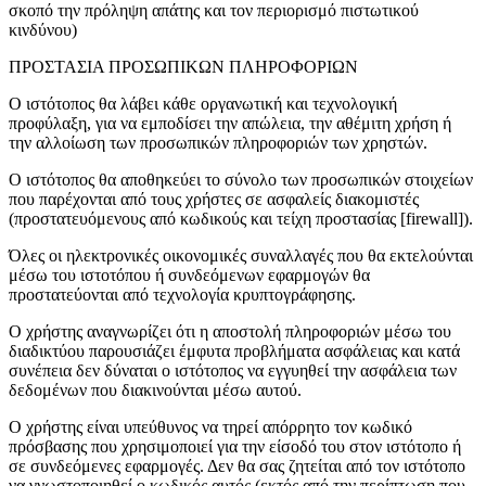
σκοπό την πρόληψη απάτης και τον περιορισμό πιστωτικού
κινδύνου)
ΠΡΟΣΤΑΣΙΑ ΠΡΟΣΩΠΙΚΩΝ ΠΛΗΡΟΦΟΡΙΩΝ
Ο ιστότοπος θα λάβει κάθε οργανωτική και τεχνολογική
προφύλαξη, για να εμποδίσει την απώλεια, την αθέμιτη χρήση ή
την αλλοίωση των προσωπικών πληροφοριών των χρηστών.
Ο ιστότοπος θα αποθηκεύει το σύνολο των προσωπικών στοιχείων
που παρέχονται από τους χρήστες σε ασφαλείς διακομιστές
(προστατευόμενους από κωδικούς και τείχη προστασίας [firewall]).
Όλες οι ηλεκτρονικές οικονομικές συναλλαγές που θα εκτελούνται
μέσω του ιστοτόπου ή συνδεόμενων εφαρμογών θα
προστατεύονται από τεχνολογία κρυπτογράφησης.
Ο χρήστης αναγνωρίζει ότι η αποστολή πληροφοριών μέσω του
διαδικτύου παρουσιάζει έμφυτα προβλήματα ασφάλειας και κατά
συνέπεια δεν δύναται ο ιστότοπος να εγγυηθεί την ασφάλεια των
δεδομένων που διακινούνται μέσω αυτού.
Ο χρήστης είναι υπεύθυνος να τηρεί απόρρητο τον κωδικό
πρόσβασης που χρησιμοποιεί για την είσοδό του στον ιστότοπο ή
σε συνδεόμενες εφαρμογές. Δεν θα σας ζητείται από τον ιστότοπο
να γνωστοποιηθεί ο κωδικός αυτός (εκτός από την περίπτωση που