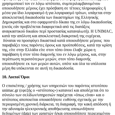
Πλυστικά & Σκούπες
χρησιμοποιεί τον εν λόγω ιστότοπο, συμπεριλαμβανομένου
οποιουδήποτε μέρους έχει πρόσβαση σε τέτοιες πληροφορίες ή
μέσα για ίδιο λογαριασμό ή για λογαριασμό τρίτων, υπάγεται στην
αποκλειστική δικαιοδοσία των δικαστηρίων της Ελληνικής
Δημοκρατίας και στο εφαρμοστέο δίκαιο της εν λόγω δικαιοδοσίας
(εκτός εάν προβλέπεται διαφορετικά από τις διατάξεις
αναγκαστικού δικαίου περί προστασίας καταναλωτή). Η UNIMAC,
κατά την απόλυτη και αποκλειστική διακριτική της ευχέρεια,
δύναται να προσφύγει δικαστικά κατά οποιουδήποτε μέρους που
παραβιάζει τους παρόντες όρους και προϋποθέσεις, κατά την κρίση
της, είτε στην Ελλάδα είτε στον τόπο όπου έλαβε χώρα η
παράβαση ή στον τόπο διαμονής του εν λόγω μέρους, και, στην
περίπτωση περισσότερων μερών, στον τόπο διαμονής
οποιουδήποτε εκ των μερών αυτών, οπότε και όλα τα υπόλοιπα
μέρη θα υπόκεινται σε αυτή τη δικαιοδοσία.
10. Λοιποί Όροι
Ο επισκέπτης / χρήστης των υπηρεσιών του παρόντος ιστοτόπου
unimac
.gr
(εφεξής ο «ιστότοπος») κατανοεί και αποδέχεται ότι το
σύνολο των σελίδων/υπηρεσιών παρέχεται «όπως είναι» και ο
Video
ιστότοπος αποποιείται οποιασδήποτε ευθύνης σχετικής με την
περιορισμένη χρονική διάρκεια, τη διαγραφή, την κακή απόδοση ή
την αδυναμία ηλεκτρονικής αποθήκευσης οποιωνδήποτε
δεδομένων (data) των χρηστών ή/και οποιουδήποτε περιεχομένου