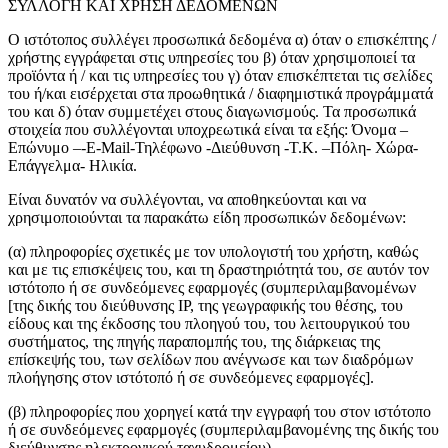
ΣΥΛΛΟΓΗ ΚΑΙ ΧΡΗΣΗ ΔΕΔΟΜΕΝΩΝ
Ο ιστότοπος συλλέγει προσωπικά δεδομένα α) όταν ο επισκέπτης /
χρήστης εγγράφεται στις υπηρεσίες του β) όταν χρησιμοποιεί τα
προϊόντα ή / και τις υπηρεσίες του γ) όταν επισκέπτεται τις σελίδες
του ή/και εισέρχεται στα προωθητικά / διαφημιστικά προγράμματά
του και δ) όταν συμμετέχει στους διαγωνισμούς. Τα προσωπικά
στοιχεία που συλλέγονται υποχρεωτικά είναι τα εξής: Όνομα –
Επώνυμο –-Ε-Mail-Τηλέφωνο -Διεύθυνση -Τ.Κ. –Πόλη- Χώρα-
Επάγγελμα- Ηλικία.
Είναι δυνατόν να συλλέγονται, να αποθηκεύονται και να
χρησιμοποιούνται τα παρακάτω είδη προσωπικών δεδομένων:
(α) πληροφορίες σχετικές με τον υπολογιστή του χρήστη, καθώς
και με τις επισκέψεις του, και τη δραστηριότητά του, σε αυτόν τον
ιστότοπο ή σε συνδεόμενες εφαρμογές (συμπεριλαμβανομένων
[της δικής του διεύθυνσης IP, της γεωγραφικής του θέσης, του
είδους και της έκδοσης του πλοηγού του, του λειτουργικού του
συστήματος, της πηγής παραπομπής του, της διάρκειας της
επίσκεψής του, των σελίδων που ανέγνωσε και των διαδρόμων
πλοήγησης στον ιστότοπό ή σε συνδεόμενες εφαρμογές].
(β) πληροφορίες που χορηγεί κατά την εγγραφή του στον ιστότοπο
ή σε συνδεόμενες εφαρμογές (συμπεριλαμβανομένης της δικής του
διεύθυνσης ηλεκτρονικού ταχυδρομείου).