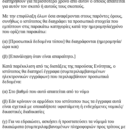
διατηρηθούν για περισσότερο χρόνο από αυτόν ο οποίος απαιτείται
για αυτόν τον σκοπό ή αυτούς τους σκοπούς.
Με την επιφύλαξη όλων όσα αναφέρονται στους παρόντες όρους,
συνήθως ο ιστότοπος θα διαγράφει τα προσωπικά στοιχεία που
εμπίπτουν στις παρακάτω κατηγορίες κατά την ημερομηνία/χρόνο
που ορίζεται παρακάτω:
(α) [Προσωπικά δεδομένα τύπου] θα διαγράφονται (ημερομηνία/
ώρα και)
(β) [Επανάληψη όταν είναι απαραίτητο.]
Κατά παρέκκλιση από τις διατάξεις της παρούσας Ενότητας, ο
ιστότοπος θα διατηρεί έγγραφα (συμπεριλαμβανομένων
ηλεκτρονικών εγγράφων) που περιλαμβάνουν προσωπικά
δεδομένα:
(α) Στο βαθμό που αυτό απαιτείται από το νόμο
(β) Εάν κρίνουν οι αρμόδιοι του ιστότοπου πως τα έγγραφα αυτά
είναι σχετικά με οποιαδήποτε υφιστάμενη ή ενδεχόμενες νομικές/
δικαστικές διαδικασίες
(γ) Για να εδραιώσει, ασκήσει ή προστατεύσει τα νόμιμά του
δικαιώματα (συμπεριλαμβανομένων πληροφοριών προς τρίτους με