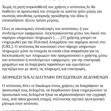
Χωρίς τη ρητή συγκατάθεσή του χρήστη ο ιστότοπος δε θα
διαθέσει τα προσωπικά του στοιχεία σε κανένα τρίτο μέρος για
σκοπούς απευθείας εμπορικής προώθησης του ιδίου ή
οποιουδήποτε άλλου τρίτου μέρους.
Όλες οι οικονομικές συναλλαγές του ιστοτόπου, ή των
συνδεόμενων εφαρμογών, διεκπεραιώνονται μέσω του δικού του
παρόχου υπηρεσιών πληρωμών […..] Ο χρήστης μπορεί να
ενημερωθεί για την Πολιτική Απορρήτου του παρόχου αυτού στο
[URL]. Ο ιστότοπος θα κοινοποιεί στον πάροχο υπηρεσιών
πληρωμών μόνο τα στοιχεία τα οποία είναι απαραίτητα για τη
διεκπεραίωση των πληρωμών που πραγματοποιεί ο χρήστης μέσω
του ιστοτόπου ή συνδεόμενων εφαρμογών, για την επιστροφή
χρημάτων και τη διαχείριση παραπόνων και ερωτήσεων
σχετιζόμενων με αυτές τις πληρωμές και επιστροφές.
ΔΙΟΡΘΩΣΗ Ή/ΚΑΙ ΔΙΑΓΡΑΦΗ ΠΡΟΣΩΠΙΚΩΝ ΔΕΔΟΜΕΝΩΝ
Ο ιστότοπος δίνει το δικαίωμα στους χρήστες να διαγράψουν τα
προσωπικά τους δεδομένα, να διορθώσουν ή/και ενημερώσουν τα
προσωπικά τους δεδομένα ή/και να αδρανοποιήσουν την εγγραφή
τους, ανά πάσα χρονική στιγμή, στέλνοντας σχετικό ηλεκτρονικό
μήνυμα στον ιστότοπο.