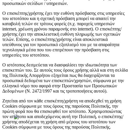
προσωπικών σελίδων / υπηρεσιών.
Συνεργείο
Ο επισκέπτης/χρήστης έχει την ευθύνη πρόσβασης στις υπηρεσίες
του ιστοτόπου και η σχετική πρόσβαση μπορεί να απαιτεί την
καταβολή τελών σε τρίτους φορείς (π.χ. παροχείς υπηρεσιών
internet, χρέωση χρόνου παραμονής στο internet). Ο επισκέπτης/
χρήστης έχει την αποκλειστική ευθύνη πληρωμής των σχετικών
τελών. Επίσης, ο επισκέπτης/χρήστης είναι αποκλειστικά
υπεύθυνος για τον προσωπικό εξοπλισμό του με τα απαραίτητα
τεχνολογικά μέσα που του επιτρέπουν την πρόσβαση στις
υπηρεσίες του ιστοτόπου.
Ο ιστότοπος δεσμεύεται να διασφαλίσει την ιδιωτικότητα των
επισκεπτών του. Σε αυτούς τους όρους χρήσης αλλά και στη σελίδα
της Πολιτικής Απορρήτου εξηγείται πως θα διαχειρίζονται τα
προσωπικά δεδομένα των επισκεπτών/χρηστών, σύμφωνα με την
ελληνικό νόμο που αφορά στην Προστασία των Προσωπικών
Δεδομένων (Ν. 2472/1997 και τις τροποποιήσεις αυτού).
Ζητείται από τον κάθε επισκέπτη/χρήστη να αποδεχθεί τη χρήση
Cookies σύμφωνα με τους όρους της παρούσας Πολιτικής, την
πρώτη φορά που θα επισκεφθεί τον ιστότοπο. Χρησιμοποιώντας
τον ιστότοπο και αποδεχόμενος αυτή την Πολιτική, ο επισκέπτης/
χρήστης αποδέχεται τη χρήση από μέρους του ιστοτόπου των
Cookies σύμφωνα με τους όρους της παρούσας Πολιτικής.