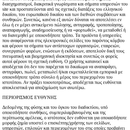
διασχηματισμοί, διακριτικά γνωρίσματα και σήματα υπηρεσιών του
site και προστατεύονται από τις σχετικές διατάξεις του ελληνικού
δικαίου, του ευρωπαϊκού δικαίου και των διεθνών συμβάσεων και
συνθηκών. Συνεπώς, κανένα εξ αυτών δύναται να αποτελέσει εν
όλω ή εν μέρει αντικείμενο πώλησης, αντιγραφής, τροποποίησης,
αναπαραγωγής, αναδημοσίευσης ή να «φορτωθεί», να μεταδοθεί ή
να διανεμηθεί με οποιονδήποτε τρόπο. Τα προϊόντα ή υπηρεσίες
που αναφέρονται στις ηλεκτρονικές σελίδες του παρόντος κόμβου
και φέρουν τα σήματα των αντίστοιχων οργανισμών, εταιρειών,
Γεννήτριες & Κινητήρες
συνεργατών φορέων, ενώσεων ή εκδόσεων, αποτελούν δική τους
πνευματική και βιομηχανική ιδιοκτησία και συνεπώς οι φορείς
αυτοί φέρουν τη σχετική ευθύνη. Ο χρήστης κατανοεί και
αποδέχεται ότι δεν του παρέχεται το δικαίωμα να αναπαράγει,
αντιγράφει, πωλεί, μεταπωλεί ή/και εκμεταλλεύεται εμπορικά με
οποιονδήποτε τρόπο σύνολο ή μέρος του περιεχομένου του
ιστοτόπου. Αν πράξει τοιουτοτρόπως, αποδέχεται πως ευθύνεται
αποκλειστικά για αποζημίωση των ανωτέρω.
ΠΕΡΙΟΡΙΣΜΟΣ ΕΥΘΥΝΗΣ
Δεδομένης της φύσης και του όγκου του διαδικτύου, υπό
οποιεσδήποτε συνθήκες, συμπεριλαμβανομένης και της
περίπτωσης αμέλειας, ο ιστότοπος δεν ευθύνεται για οποιασδήποτε
μορφής ζημία υποστεί ο επισκέπτης/χρήστης των σελίδων,
υπηρεσιών, επιλογών και περιεχομένων του στις οποίες προβαίνει