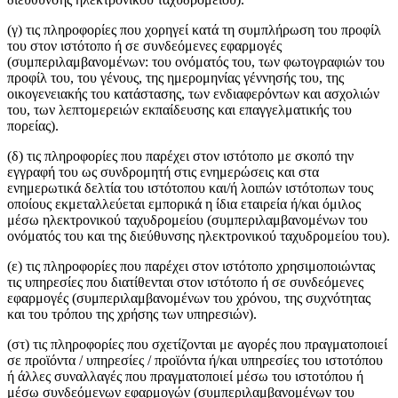
(γ) τις πληροφορίες που χορηγεί κατά τη συμπλήρωση του προφίλ
του στον ιστότοπο ή σε συνδεόμενες εφαρμογές
(συμπεριλαμβανομένων: του ονόματός του, των φωτογραφιών του
προφίλ του, του γένους, της ημερομηνίας γέννησής του, της
οικογενειακής του κατάστασης, των ενδιαφερόντων και ασχολιών
του, των λεπτομερειών εκπαίδευσης και επαγγελματικής του
πορείας).
(δ) τις πληροφορίες που παρέχει στον ιστότοπο με σκοπό την
εγγραφή του ως συνδρομητή στις ενημερώσεις και στα
ενημερωτικά δελτία του ιστότοπου και/ή λοιπών ιστότοπων τους
οποίους εκμεταλλεύεται εμπορικά η ίδια εταιρεία ή/και όμιλος
μέσω ηλεκτρονικού ταχυδρομείου (συμπεριλαμβανομένων του
ονόματός του και της διεύθυνσης ηλεκτρονικού ταχυδρομείου του).
(ε) τις πληροφορίες που παρέχει στον ιστότοπο χρησιμοποιώντας
τις υπηρεσίες που διατίθενται στον ιστότοπο ή σε συνδεόμενες
εφαρμογές (συμπεριλαμβανομένων του χρόνου, της συχνότητας
και του τρόπου της χρήσης των υπηρεσιών).
(στ) τις πληροφορίες που σχετίζονται με αγορές που πραγματοποιεί
σε προϊόντα / υπηρεσίες / προϊόντα ή/και υπηρεσίες του ιστοτόπου
ή άλλες συναλλαγές που πραγματοποιεί μέσω του ιστοτόπου ή
μέσω συνδεόμενων εφαρμογών (συμπεριλαμβανομένων του