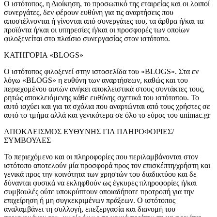
Ο ιστότοπος, η Διοίκηση, το προσωπικό της εταιρείας και οι λοιποί
συνεργάτες, δεν φέρουν ευθύνη για τις αναρτήσεις που
αποστέλνονται ή γίνονται από συνεργάτες του, τα άρθρα ή/και τα
προϊόντα ή/και οι υπηρεσίες ή/και οι προσφορές των οποίων
φιλοξενείται στο πλαίσιο συνεργασίας στον ιστότοπο.
ΚΑΤΗΓΟΡΙΑ «BLOGS»
Ο ιστότοπος φιλοξενεί στην ιστοσελίδα του «BLOGS». Στα εν
λόγω «BLOGS» η ευθύνη των αναρτήσεων, καθώς και του
περιεχομένου αυτών ανήκει αποκλειστικά στους συντάκτες τους,
ρητώς αποκλειόμενης κάθε ευθύνης σχετικά του ιστότοπου. Το
Κήπος & Αγρός
αυτό ισχύει και για τα σχόλια που αναρτώνται από τους χρήστες σε
αυτό το τμήμα αλλά και γενικότερα σε όλο το εύρος του
unimac.gr
ΑΠΟΚΛΕΙΣΜΟΣ ΕΥΘΥΝΗΣ ΓΙΑ ΠΛΗΡΟΦΟΡΙΕΣ/
ΣΥΜΒΟΥΛΕΣ
Το περιεχόμενο και οι πληροφορίες που περιλαμβάνονται στον
ιστότοπο αποτελούν μία προσφορά προς τον επισκέπτη/χρήστη και
γενικά προς την κοινότητα των χρηστών του διαδικτύου και δε
δύνανται φυσικά να εκληφθούν ως έγκυρες πληροφορίες ή/και
συμβουλές ούτε υποκρύπτουν οποιαδήποτε προτροπή για την
επιχείρηση ή μη συγκεκριμένων πράξεων. Ο ιστότοπος
αναλαμβάνει τη συλλογή, επεξεργασία και διανομή του