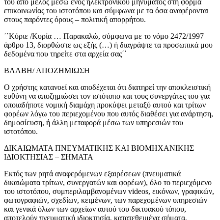
του από μέλος μέσω ενός ηλεκτρονικού μηνύματος στη φόρμα
επικοινωνίας του ιστοτόπου και σύμφωνα με τα όσα αναφέρονται
στους παρόντες όρους – πολιτική απορρήτου.
΄΄Κύριε /Κυρία … Παρακαλώ, σύμφωνα με το νόμο 2472/1997
άρθρο 13, διορθώστε ως εξής (…) ή διαγράψτε τα προσωπικά μου
δεδομένα που τηρείτε στα αρχεία σας΄΄
Σκάλες – Ράφια
ΒΛΑΒΗ/ ΑΠΟΖΗΜΙΩΣΗ
Ο χρήστης κατανοεί και αποδέχεται ότι διατηρεί την αποκλειστική
ευθύνη να αποζημιώσει τον ιστότοπο και τους συνεργάτες του για
οποιαδήποτε νομική διαμάχη προκύψει μεταξύ αυτού και τρίτων
φορέων λόγω του περιεχομένου που αυτός διαθέσει για ανάρτηση,
δημοσίευση, ή άλλη μεταφορά μέσω των υπηρεσιών του
ιστοτόπου.
ΔΙΚΑΙΩΜΑΤΑ ΠΝΕΥΜΑΤΙΚΗΣ ΚΑΙ ΒΙΟΜΗΧΑΝΙΚΗΣ
ΙΔΙΟΚΤΗΣΙΑΣ – ΣΗΜΑΤΑ
Εκτός των ρητά αναφερόμενων εξαιρέσεων (πνευματικά
δικαιώματα τρίτων, συνεργατών και φορέων), όλο το περιεχόμενο
του ιστοτόπου, συμπεριλαμβανομένων videos, εικόνων, γραφικών,
φωτογραφιών, σχεδίων, κειμένων, των παρεχομένων υπηρεσιών
και γενικά όλων των αρχείων αυτού του δικτυακού τόπου,
αποτελούν πνευματική ιδιοκτησία, κατατεθειμένα σήματα,