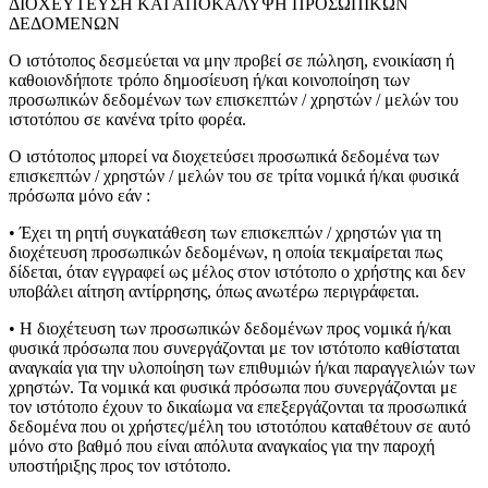
ΔΙΟΧΕΥΤΕΥΣΗ ΚΑΙ ΑΠΟΚΑΛΥΨΗ ΠΡΟΣΩΠΙΚΩΝ
ΔΕΔΟΜΕΝΩΝ
Ο ιστότοπος δεσμεύεται να μην προβεί σε πώληση, ενοικίαση ή
καθοιονδήποτε τρόπο δημοσίευση ή/και κοινοποίηση των
προσωπικών δεδομένων των επισκεπτών / χρηστών / μελών του
ιστοτόπου σε κανένα τρίτο φορέα.
Ο ιστότοπος μπορεί να διοχετεύσει προσωπικά δεδομένα των
επισκεπτών / χρηστών / μελών του σε τρίτα νομικά ή/και φυσικά
πρόσωπα μόνο εάν :
• Έχει τη ρητή συγκατάθεση των επισκεπτών / χρηστών για τη
διοχέτευση προσωπικών δεδομένων, η οποία τεκμαίρεται πως
δίδεται, όταν εγγραφεί ως μέλος στον ιστότοπο ο χρήστης και δεν
υποβάλει αίτηση αντίρρησης, όπως ανωτέρω περιγράφεται.
• Η διοχέτευση των προσωπικών δεδομένων προς νομικά ή/και
φυσικά πρόσωπα που συνεργάζονται με τον ιστότοπο καθίσταται
αναγκαία για την υλοποίηση των επιθυμιών ή/και παραγγελιών των
χρηστών. Τα νομικά και φυσικά πρόσωπα που συνεργάζονται με
τον ιστότοπο έχουν το δικαίωμα να επεξεργάζονται τα προσωπικά
δεδομένα που οι χρήστες/μέλη του ιστοτόπου καταθέτουν σε αυτό
μόνο στο βαθμό που είναι απόλυτα αναγκαίος για την παροχή
υποστήριξης προς τον ιστότοπο.