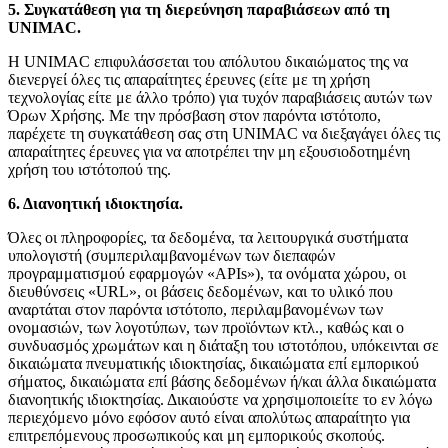
5. Συγκατάθεση για τη διερεύνηση παραβιάσεων από τη
UNIMAC.
Η UNIMAC επιφυλάσσεται του απόλυτου δικαιώματος της να
διενεργεί όλες τις απαραίτητες έρευνες (είτε με τη χρήση
τεχνολογίας είτε με άλλο τρόπο) για τυχόν παραβιάσεις αυτών των
Όρων Χρήσης. Με την πρόσβαση στον παρόντα ιστότοπο,
παρέχετε τη συγκατάθεση σας στη UNIMAC να διεξαγάγει όλες τις
απαραίτητες έρευνες για να αποτρέπει την μη εξουσιοδοτημένη
χρήση του ιστότοπού της.
6. Διανοητική ιδιοκτησία.
Όλες οι πληροφορίες,
τα δεδομένα, τα λειτουργικά συστήματα
υπολογιστή (συμπεριλαμβανομένων των διεπαφών
προγραμματισμού εφαρμογών «APIs»), τα ονόματα χώρου, οι
διευθύνσεις «URL», οι βάσεις δεδομένων, και το υλικό που
αναρτάται στον παρόντα ιστότοπο, περιλαμβανομένων των
ονομασιών, των λογοτύπων, των προϊόντων κτλ., καθώς και ο
Τεχνική Υποστήριξη
συνδυασμός χρωμάτων και η διάταξη του ιστοτόπου, υπόκεινται σε
δικαιώματα πνευματικής ιδιοκτησίας, δικαιώματα επί εμπορικού
σήματος, δικαιώματα επί βάσης δεδομένων ή/και άλλα δικαιώματα
διανοητικής ιδιοκτησίας. Δικαιούστε να χρησιμοποιείτε το εν λόγω
περιεχόμενο μόνο εφόσον αυτό είναι απολύτως απαραίτητο για
Επεξεργασία Μετάλλου
επιτρεπόμενους προσωπικούς και μη εμπορικούς σκοπούς.