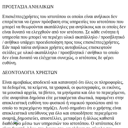
ΠΡΟΣΤΑΣΙΑ ΑΝΗΛΙΚΩΝ
Παλάγκα
Επισκέπτες/χρήστες του ιστοτόπου οι οποίοι είναι ανήλικοι δεν
επιτρέπεται να έχουν πρόσβαση στις υπηρεσίες του ιστοτόπου που
μπορεί να θεωρούνται ακατάλληλες για ανηλίκους και οι οποίες δεν
είναι δυνατό να ελεγχθούν από τον ιστότοπο. Σε κάθε ενότητα ή
υπηρεσία που μπορεί να περιέχει υλικό ακατάλληλο / προσβλητικό
/ ανήθικο υπάρχει προειδοποίηση προς τους επισκέπτες/χρήστες.
Εάν παρά ταύτα ανήλικοι χρήστες αυτοβούλως επισκεφτούν
σελίδες με υλικό ακατάλληλο / προσβλητικό / ανήθικο το οποίο
δεν είναι δυνατό να ελέγχεται συνεχώς, ο ιστότοπος δε φέρει
ευθύνη.
ΔΕΟΝΤΟΛΟΓΙΑ ΧΡΗΣΤΩΝ
Είναι αμοιβαίως αποδεκτό και κατανοητό ότι όλες οι πληροφορίες,
τα δεδομένα, τα κείμενα, τα γραφικά, οι φωτογραφίες, οι εικόνες,
τα μουσικά αρχεία, τα βίντεο, τα μηνύματα και όλο το περιεχόμενο,
είτε αναρτάται δημόσια είτε μεταφέρεται ιδιωτικά, παραμένει στην
αποκλειστική ευθύνη του φυσικού ή νομικού προσώπου από το
οποίο το περιεχόμενο πηγάζει. Αυτό σημαίνει ότι ο χρήστης είναι
αποκλειστικά υπεύθυνος για όλο και οποιοδήποτε περιεχόμενο
αναρτά, δημοσιεύει, αποστέλλει, μεταφέρει ή άλλως καθιστά
διαθέσιμο μέσω των υπηρεσιών του ιστοτόπου. Ο ιστότοπος δεν