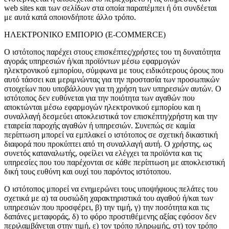
web sites και των σελίδων στα οποία παραπέμπει ή ότι συνδέεται
με αυτά κατά οποιονδήποτε άλλο τρόπο.
ΗΛΕΚΤΡΟΝΙΚΟ ΕΜΠΟΡΙΟ (E-COMMERCE)
Ο ιστότοπος παρέχει στους επισκέπτες/χρήστες του τη δυνατότητα
αγοράς υπηρεσιών ή/και προϊόντων μέσω εφαρμογών
ηλεκτρονικού εμπορίου, σύμφωνα με τους ειδικότερους όρους που
αυτό τάσσει και μεριμνώντας για την προστασία των προσωπικών
στοιχείων που υποβάλλουν για τη χρήση των υπηρεσιών αυτών. Ο
ιστότοπος δεν ευθύνεται για την ποιότητα των αγαθών που
αποκτώνται μέσω εφαρμογών ηλεκτρονικού εμπορίου και η
συναλλαγή δεσμεύει αποκλειστικά τον επισκέπτη/χρήστη και την
εταιρεία παροχής αγαθών ή υπηρεσιών. Συνεπώς σε καμία
Home & DIY
περίπτωση μπορεί να εμπλακεί ο ιστότοπος σε σχετική δικαστική
διαφορά που προκύπτει από τη συναλλαγή αυτή. Ο χρήστης, ως
συνετός καταναλωτής, οφείλει να ελέγχει τα προϊόντα και τις
υπηρεσίες που του παρέχονται σε κάθε περίπτωση με αποκλειστική
δική τους ευθύνη και ουχί του παρόντος ιστότοπου.
Ο ιστότοπος μπορεί να ενημερώνει τους υποψήφιους πελάτες του
σχετικά με α) τα ουσιώδη χαρακτηριστικά του αγαθού ή/και των
υπηρεσιών που προσφέρει, β) την τιμή, γ) την ποσότητα και τις
δαπάνες μεταφοράς, δ) το φόρο προστιθέμενης αξίας εφόσον δεν
περιλαμβάνεται στην τιμή, ε) τον τρόπο πληρωμής, στ) τον τρόπο