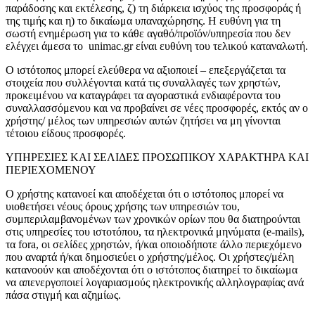
παράδοσης και εκτέλεσης, ζ) τη διάρκεια ισχύος της προσφοράς ή
της τιμής και η) το δικαίωμα υπαναχώρησης. Η ευθύνη για τη
σωστή ενημέρωση για το κάθε αγαθό/προϊόν/υπηρεσία που δεν
ελέγχει άμεσα το
unimac.gr
είναι ευθύνη του τελικού καταναλωτή.
Ο ιστότοπος μπορεί ελεύθερα να αξιοποιεί – επεξεργάζεται τα
στοιχεία που συλλέγονται κατά τις συναλλαγές των χρηστών,
προκειμένου να καταγράφει τα αγοραστικά ενδιαφέροντα του
συναλλασσόμενου και να προβαίνει σε νέες προσφορές, εκτός αν ο
χρήστης/ μέλος των υπηρεσιών αυτών ζητήσει να μη γίνονται
τέτοιου είδους προσφορές.
ΥΠΗΡΕΣΙΕΣ ΚΑΙ ΣΕΛΙΔΕΣ ΠΡΟΣΩΠΙΚΟΥ ΧΑΡΑΚΤΗΡΑ ΚΑΙ
ΠΕΡΙΕΧΟΜΕΝΟΥ
Ο χρήστης κατανοεί και αποδέχεται ότι ο ιστότοπος μπορεί να
υιοθετήσει νέους όρους χρήσης των υπηρεσιών του,
συμπεριλαμβανομένων των χρονικών ορίων που θα διατηρούνται
στις υπηρεσίες του ιστοτόπου, τα ηλεκτρονικά μηνύματα (e-mails),
τα fora, οι σελίδες χρηστών, ή/και οποιοδήποτε άλλο περιεχόμενο
που αναρτά ή/και δημοσιεύει ο χρήστης/μέλος. Οι χρήστες/μέλη
κατανοούν και αποδέχονται ότι ο ιστότοπος διατηρεί το δικαίωμα
να απενεργοποιεί λογαριασμούς ηλεκτρονικής αλληλογραφίας ανά
πάσα στιγμή και αζημίως.