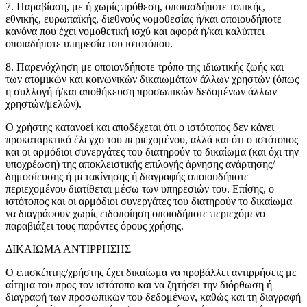
7. Παραβίαση, με ή χωρίς πρόθεση, οποιασδήποτε τοπικής,
εθνικής, ευρωπαϊκής, διεθνούς νομοθεσίας ή/και οποιουδήποτε
κανόνα που έχει νομοθετική ισχύ και αφορά ή/και καλύπτει
οποιαδήποτε υπηρεσία του ιστοτόπου.
8. Παρενόχληση με οποιονδήποτε τρόπο της ιδιωτικής ζωής και
των ατομικών και κοινωνικών δικαιωμάτων άλλων χρηστών (όπως
Παλετοφόρα / Ράμπες / Καρότσια
η συλλογή ή/και αποθήκευση προσωπικών δεδομένων άλλων
χρηστών/μελών).
Ο χρήστης κατανοεί και αποδέχεται ότι ο ιστότοπος δεν κάνει
προκαταρκτικό έλεγχο του περιεχομένου, αλλά και ότι ο ιστότοπος
και οι αρμόδιοι συνεργάτες του διατηρούν το δικαίωμα (και όχι την
υποχρέωση) της αποκλειστικής επιλογής άρνησης ανάρτησης/
δημοσίευσης ή μετακίνησης ή διαγραφής οποιουδήποτε
περιεχομένου διατίθεται μέσω των υπηρεσιών του. Επίσης, ο
ιστότοπος και οι αρμόδιοι συνεργάτες του διατηρούν το δικαίωμα
να διαγράφουν χωρίς ειδοποίηση οποιοδήποτε περιεχόμενο
παραβιάζει τους παρόντες όρους χρήσης.
ΔΙΚΑΙΩΜΑ ΑΝΤΙΡΡΗΣΗΣ
Ο επισκέπτης/χρήστης έχει δικαίωμα να προβάλλει αντιρρήσεις με
αίτημα του προς τον ιστότοπο και να ζητήσει την διόρθωση ή
διαγραφή των προσωπικών του δεδομένων, καθώς και τη διαγραφή