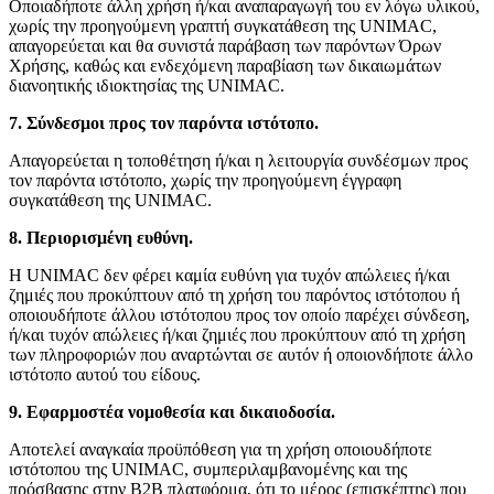
Οποιαδήποτε άλλη χρήση ή/και αναπαραγωγή του εν λόγω υλικού,
χωρίς την προηγούμενη γραπτή συγκατάθεση της UNIMAC,
απαγορεύεται και θα συνιστά παράβαση των παρόντων Όρων
Χρήσης, καθώς και ενδεχόμενη παραβίαση των δικαιωμάτων
διανοητικής ιδιοκτησίας της UNIMAC.
7. Σύνδεσμοι προς τον παρόντα ιστότοπο.
Απαγορεύεται η τοποθέτηση ή/και η λειτουργία συνδέσμων προς
τον παρόντα ιστότοπο, χωρίς την προηγούμενη έγγραφη
συγκατάθεση της UNIMAC.
8. Περιορισμένη ευθύνη.
Η UNIMAC δεν φέρει καμία ευθύνη για τυχόν απώλειες ή/και
ζημιές που προκύπτουν από τη χρήση του παρόντος ιστότοπου ή
οποιουδήποτε άλλου ιστότοπου προς τον οποίο παρέχει σύνδεση,
ή/και τυχόν απώλειες ή/και ζημιές που προκύπτουν από τη χρήση
των πληροφοριών που αναρτώνται σε αυτόν ή οποιονδήποτε άλλο
ιστότοπο αυτού του είδους.
Επικοινωνία
9. Εφαρμοστέα νομοθεσία και δικαιοδοσία.
Αποτελεί αναγκαία προϋπόθεση για τη χρήση οποιουδήποτε
ιστότοπου της UNIMAC, συμπεριλαμβανομένης και της
πρόσβασης στην B2Β πλατφόρμα, ότι το μέρος (επισκέπτης) που