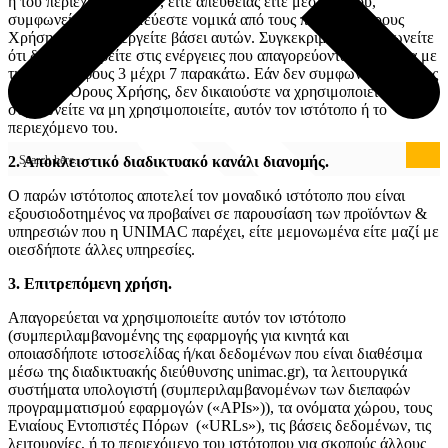
ή του περιεχόμενού του, είτε απευθείας είτε μέσω τρίτου,
συμφωνείτε ότι δεσμεύεστε νομικά από τους παρόντες Όρους
Χρήσης και θα ενεργείτε βάσει αυτών. Συγκεκριμένα, συμφωνείτε
ότι δεν θα προβείτε στις ενέργειες που απαγορεύονται σύμφωνα με
τις παραγράφους 3 μέχρι 7 παρακάτω. Εάν δεν συμφωνείτε με τους
παρόντες Όρους Χρήσης, δεν δικαιούστε να χρησιμοποιείτε, και
συμφωνείτε να μη χρησιμοποιείτε, αυτόν τον ιστότοπο ή το
περιεχόμενο του.
2. Αποκλειστικό διαδικτυακό κανάλι διανομής.
Ο παρών ιστότοπος αποτελεί τον μοναδικό ιστότοπο που είναι
εξουσιοδοτημένος να προβαίνει σε παρουσίαση των προϊόντων &
υπηρεσιών που η UNIMAC παρέχει, είτε μεμονωμένα είτε μαζί με
οιεσδήποτε άλλες υπηρεσίες.
3. Επιτρεπόμενη χρήση.
Καταστήματα Πώλησης
Απαγορεύεται να χρησιμοποιείτε αυτόν τον ιστότοπο
(συμπεριλαμβανομένης της εφαρμογής για κινητά και
οποιασδήποτε ιστοσελίδας ή/και δεδομένων που είναι διαθέσιμα
μέσω της διαδικτυακής διεύθυνσης unimac.gr), τα λειτουργικά
Ηλεκτροσυγκόλληση
συστήματα υπολογιστή (συμπεριλαμβανομένων των διεπαφών
προγραμματισμού εφαρμογών («APIs»)), τα ονόματα χώρου, τους
Ενιαίους Εντοπιστές Πόρων («URLs»), τις βάσεις δεδομένων, τις
λειτουργίες, ή το περιεχόμενο του ιστότοπου για σκοπούς άλλους