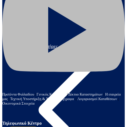
Γεννήτριες & Κινητήρες
Προϊόντα Φυλλαδίου
|
Γενικός Κατάλογος
|
Δίκτυο Καταστημάτων
|
Η εταιρεία
μας
|
Τεχνική Υποστήριξη & Χρήσιμα Έγγραφα
|
Λογαριασμοί Καταθέσεων
|
Οικονομικά Στοιχεία
Τηλεφωνικό Κέντρο