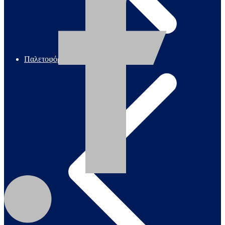
Παλετοφόρα / Ράμπες / Καρότσια