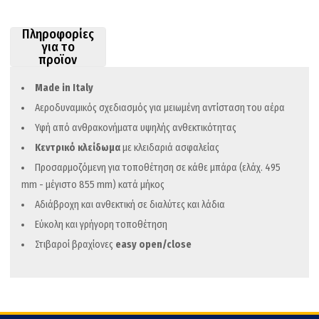
ce
wi
m
οι
b
tt
ail
ρ
Πληροφορίες
o
er
α
για το
προϊον
o
στ
k
εί
Made in Italy
τε
Αεροδυναμικός σχεδιασμός για μειωμένη αντίσταση του αέρα
Υφή από ανθρακονήματα υψηλής ανθεκτικότητας
Κεντρικό κλείδωμα
με κλειδαριά ασφαλείας
Προσαρμοζόμενη για τοποθέτηση σε κάθε μπάρα (ελάχ. 495
mm - μέγιστο 855 mm) κατά μήκος
Αδιάβροχη και ανθεκτική σε διαλύτες και λάδια
Εύκολη και γρήγορη τοποθέτηση
Στιβαροί βραχίονες
easy open/close