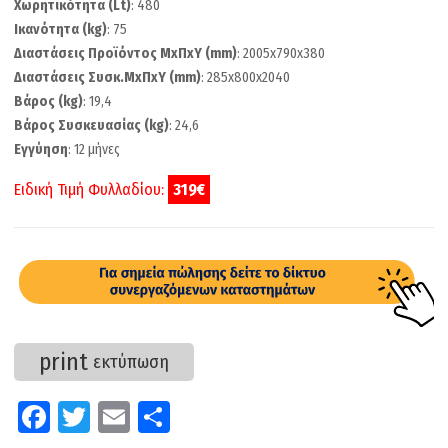
Χωρητικότητα (Lt)
: 480
Ικανότητα (kg)
: 75
Διαστάσεις Προϊόντος ΜxΠxΥ (mm)
: 2005x790x380
Διαστάσεις Συσκ.ΜxΠxΥ (mm)
: 285x800x2040
Βάρος (kg)
: 19,4
Βάρος Συσκευασίας (kg)
: 24,6
Εγγύηση
: 12 μήνες
Ειδική Τιμή Φυλλαδίου:
319€
print
εκτύπωση
Fa
T
E
Μ