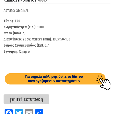
ΚΩΔΙΚΟΣ ΠΡΟΪΟΝΤΟΣ:
46815
ASTURO ORIGINALI
Τύπος
: E70
Χωρητικότητα (c.c.)
: 1000
Μπεκ (mm)
: 2,0
Διαστάσεις Συσκ.ΜxΠxΥ (mm)
: 195x150x130
Βάρος Συσκευασίας (kg)
: 0,7
Εγγύηση
: 12 μήνες
print
εκτύπωση
Fa
T
E
Μ