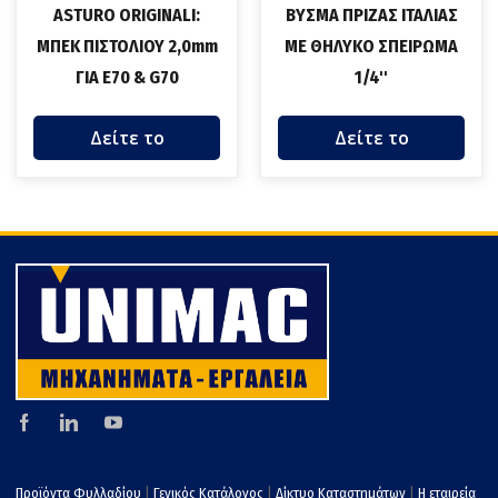
ASTURO ORIGINALI:
ΒΥΣΜΑ ΠΡΙΖΑΣ ΙΤΑΛΙΑΣ
ΜΠΕΚ ΠΙΣΤΟΛΙΟΥ 2,0mm
ΜΕ ΘΗΛΥΚΟ ΣΠΕΙΡΩΜΑ
ΓΙΑ E70 & G70
1/4''
Δείτε το
Δείτε το
Προϊόντα Φυλλαδίου
|
Γενικός Κατάλογος
|
Δίκτυο Καταστημάτων
|
Η εταιρεία