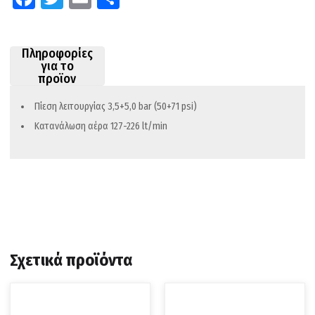
ce
wi
m
οι
b
tt
ail
ρ
Πληροφορίες
o
er
α
για το
προϊον
o
στ
k
εί
Πίεση λειτουργίας 3,5+5,0 bar (50+71 psi)
τε
Κατανάλωση αέρα 127-226 lt/min
Σχετικά προϊόντα