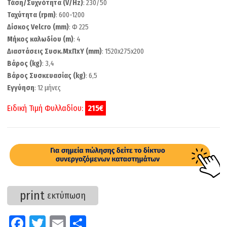
Τάση/Συχνότητα (V/Hz)
: 230/50
Ταχύτητα (rpm)
: 600-1200
Δίσκος Velcro (mm)
: Φ 225
Μήκος καλωδίου (m)
: 4
Διαστάσεις Συσκ.ΜxΠxΥ (mm)
: 1520x275x200
Βάρος (kg)
: 3,4
Βάρος Συσκευασίας (kg)
: 6,5
Εγγύηση
: 12 μήνες
Ειδική Τιμή Φυλλαδίου:
215€
print
εκτύπωση
Fa
T
E
Μ