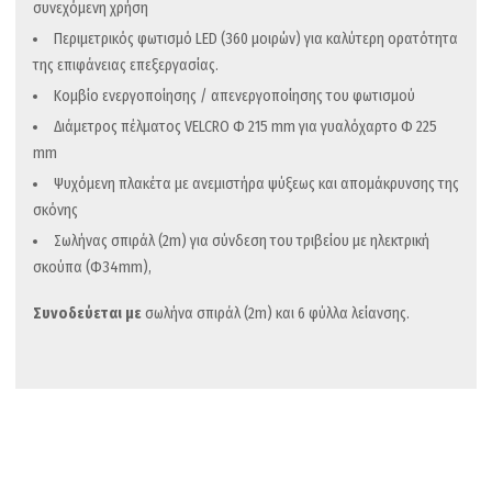
συνεχόμενη χρήση
Περιμετρικός φωτισμό LED (360 μοιρών) για καλύτερη ορατότητα
της επιφάνειας επεξεργασίας.
Κομβίο ενεργοποίησης / απενεργοποίησης του φωτισμού
Διάμετρος πέλματος VELCRO Φ 215 mm για γυαλόχαρτο Φ 225
mm
Ψυχόμενη πλακέτα με ανεμιστήρα ψύξεως και απομάκρυνσης της
σκόνης
Σωλήνας σπιράλ (2m) για σύνδεση του τριβείου με ηλεκτρική
σκούπα (Φ34mm),
Συνοδεύεται με
σωλήνα σπιράλ (2m) και 6 φύλλα λείανσης.