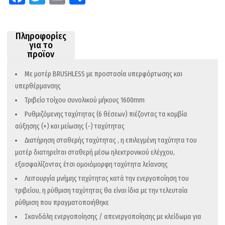
ce
wi
m
οι
b
tt
ail
ρ
Πληροφορίες
o
er
α
για το
προϊον
o
στ
k
εί
Με μοτέρ BRUSHLESS με προστασία υπερφόρτωσης και
υπερθέρμανσης
τε
Τριβείο τοίχου συνολικού μήκους 1600mm
Ρυθμιζόμενης ταχύτητας (6 θέσεων) πιέζοντας τα κομβία
αύξησης (+) και μείωσης (-) ταχύτητας
Διατήρηση σταθερής ταχύτητας , η επιλεγμένη ταχύτητα του
μοτέρ διατηρείται σταθερή μέσω ηλεκτρονικού ελέγχου,
εξασφαλίζοντας έτσι ομοιόμορφη ταχύτητα λείανσης
Λειτουργία μνήμης ταχύτητας κατά την ενεργοποίηση του
τριβείου, η ρύθμιση ταχύτητας θα είναι ίδια με την τελευταία
ρύθμιση που πραγματοποιήθηκε
Σκανδάλη ενεργοποίησης / απενεργοποίησης με κλείδωμα για