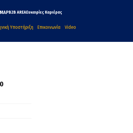
MAP
B2B AREA
Ευκαιρίες Καριέρας
χνική Υποστήριξη
Επικοινωνία
Video
00