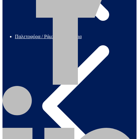
Παλετοφόρα / Ράμπες / Καρότσια