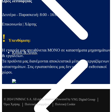
Ώρες λειτουργίας
Δευτέρα - Παρασκευή: 8:00 - 16:00
Επικοινωνία
|
Χάρτης
!
Υπενθύμιση:
Η εταιρεία μας απευθύνεται ΜΟΝΟ σε καταστήματα μηχανημάτων
Κήπος & Αγρός
& εργαλείων.
Τα προϊόντα μας διανέμονται αποκλειστικά μέσω συνεργαζόμενων
καταστημάτων. Στις εγκαταστάσεις μας δεν υπάρχουν εκθεσιακοί
χώροι.
© 2024 UNIMAC S.A. All rights reserved. Powered by
VNG Digital Group
Όροι Χρήσης
Πολιτική Απορρήτου
Πολιτική Cookie