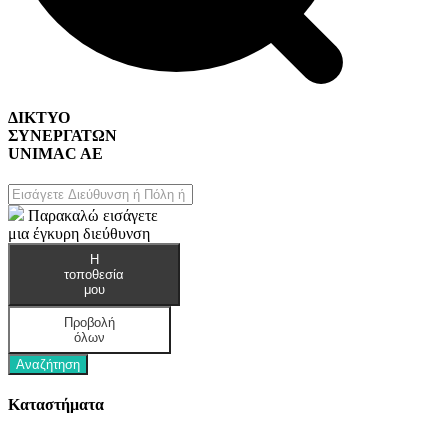
ΔΙΚΤΥΟ
ΣΥΝΕΡΓΑΤΩΝ
UNIMAC AE
Παρακαλώ εισάγετε
μια έγκυρη διεύθυνση
Home & DIY
Η
τοποθεσία
μου
Προβολή
όλων
Αναζήτηση
Καταστήματα