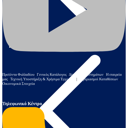
Γεννήτριες & Κινητήρες
Προϊόντα Φυλλαδίου
|
Γενικός Κατάλογος
|
Δίκτυο Καταστημάτων
|
Η εταιρεία
μας
|
Τεχνική Υποστήριξη & Χρήσιμα Έγγραφα
|
Λογαριασμοί Καταθέσεων
|
Οικονομικά Στοιχεία
Τηλεφωνικό Κέντρο