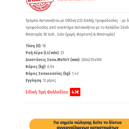
Τρόμπα Αυτοκινήτου με Οθόνη LCD διπλής τροφοδοσίας – με 
τροφοδοσίας από αναπτήρα Αυτοκινήτου με το Καλώδιο Σύνδε
Μπαταρία 18 Volt , Solo (χωρίς Φορτιστή & Μπαταρία)
Τάση (V)
: 18
Ροή Αέρα (Lt/min)
: 25
Διαστάσεις Συσκ.ΜxΠxΥ (mm)
: 260x235x100
Βάρος (kg)
: 0,94
Βάρος Συσκευασίας (kg)
: 1,43
Εγγύηση
: 12 μήνες
Ειδική Τιμή Φυλλαδίου:
43€