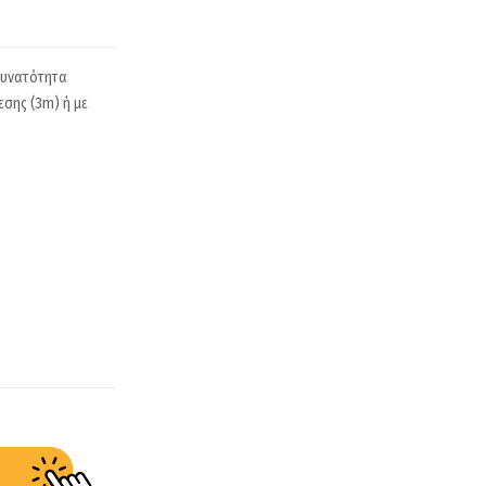
δυνατότητα
σης (3m) ή με