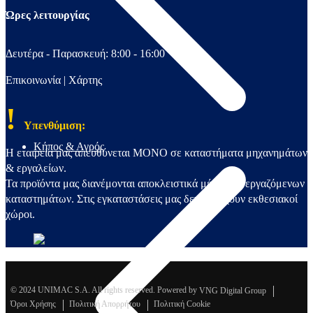
Ώρες λειτουργίας
Δευτέρα - Παρασκευή: 8:00 - 16:00
Επικοινωνία
|
Χάρτης
!
Υπενθύμιση:
Κήπος & Αγρός
Η εταιρεία μας απευθύνεται ΜΟΝΟ σε καταστήματα μηχανημάτων
& εργαλείων.
Τα προϊόντα μας διανέμονται αποκλειστικά μέσω συνεργαζόμενων
καταστημάτων. Στις εγκαταστάσεις μας δεν υπάρχουν εκθεσιακοί
χώροι.
© 2024 UNIMAC S.A. All rights reserved. Powered by
VNG Digital Group
Όροι Χρήσης
Πολιτική Απορρήτου
Πολιτική Cookie