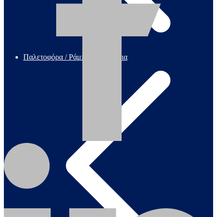
Παλετοφόρα / Ράμπες / Καρότσια