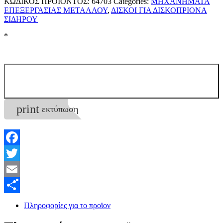
ΚΩΔΙΚΟΣ ΠΡΟΪΟΝΤΟΣ:
64703
Categories:
ΜΗΧΑΝΗΜΑΤΑ
ΕΠΕΞΕΡΓΑΣΙΑΣ ΜΕΤΑΛΛΟΥ
,
ΔΙΣΚΟΙ ΓΙΑ ΔΙΣΚΟΠΡΙΟΝΑ
ΣΙΔΗΡΟΥ
*
print
εκτύπωση
Facebook
Twitter
Επικοινωνία
Email
Μοιραστείτε
Πληροφορίες για το προϊον