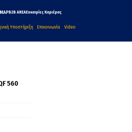
MAP
B2B AREA
Ευκαιρίες Καριέρας
χνική Υποστήριξη
Επικοινωνία
Video
QF 560