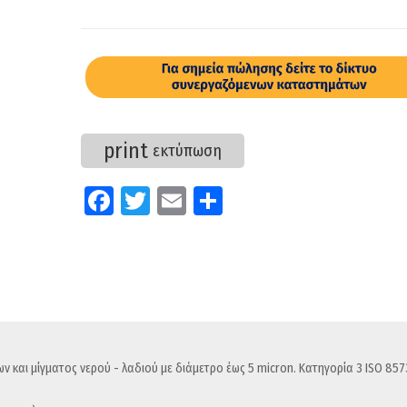
print
εκτύπωση
Fa
T
E
Μ
ce
wi
m
οι
b
tt
ail
ρ
o
er
α
o
στ
k
εί
τε
 και μίγματος νερού - λαδιού με διάμετρο έως 5 micron. Κατηγορία 3 ISO 857