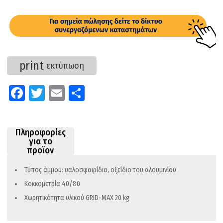
print
εκτύπωση
Fa
T
E
Μ
ce
wi
m
οι
b
tt
ail
ρ
Πληροφορίες
o
er
α
για το
προϊον
o
στ
k
εί
Τύπος άμμου: υαλοσφαιρίδια, οξείδιο του αλουμινίου
τε
Κοκκομετρία 40/80
Χωρητικότητα υλικού GRID-ΜΑΧ 20 kg