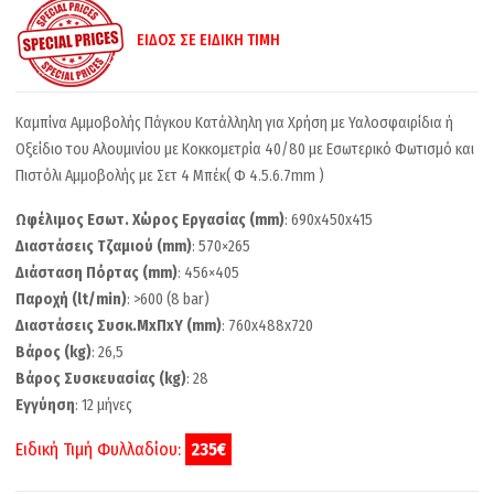
ΕΙΔΟΣ ΣΕ ΕΙΔΙΚΗ ΤΙΜΗ
Καμπίνα Αμμοβολής Πάγκου Κατάλληλη για Χρήση με Υαλοσφαιρίδια ή
Οξείδιο του Αλουμινίου με Κοκκομετρία 40/80 με Εσωτερικό Φωτισμό και
Πιστόλι Αμμοβολής με Σετ 4 Μπέκ( Φ 4.5.6.7mm )
Ωφέλιμος Εσωτ. Χώρος Εργασίας (mm)
: 690x450x415
Διαστάσεις Τζαμιού (mm)
: 570×265
Διάσταση Πόρτας (mm)
: 456×405
Παροχή (lt/min)
: >600 (8 bar)
Διαστάσεις Συσκ.ΜxΠxΥ (mm)
: 760x488x720
Βάρος (kg)
: 26,5
Βάρος Συσκευασίας (kg)
: 28
Εγγύηση
: 12 μήνες
Ειδική Τιμή Φυλλαδίου:
235€