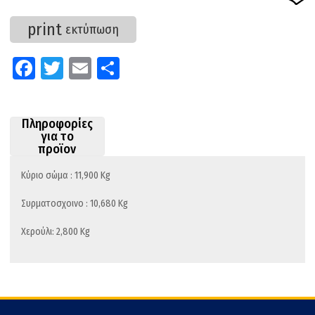
print
εκτύπωση
Fa
T
E
Μ
ce
wi
m
οι
b
tt
ail
ρ
Πληροφορίες
o
er
α
για το
προϊον
o
στ
k
εί
Κύριο σώμα : 11,900 Kg
τε
Συρματοσχοινο : 10,680 Kg
Χερούλι: 2,800 Kg