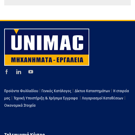
k
εί
τε
Προϊόντα Φυλλαδίου
|
Γενικός Κατάλογος
|
Δίκτυο Καταστημάτων
|
Η εταιρεία
μας
|
Τεχνική Υποστήριξη & Χρήσιμα Έγγραφα
|
Λογαριασμοί Καταθέσεων
|
Οικονομικά Στοιχεία
Τηλεφωνικό Κέντρο