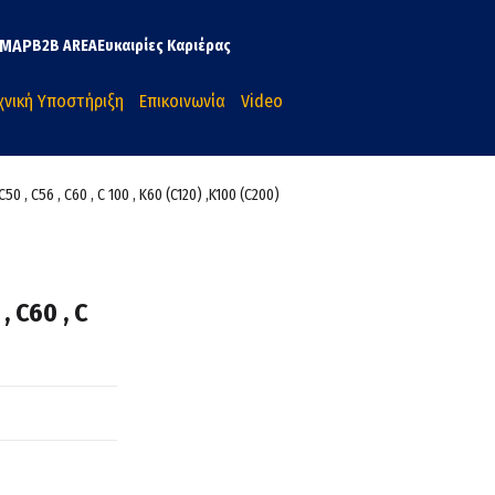
MAP
B2B AREA
Ευκαιρίες Καριέρας
χνική Υποστήριξη
Επικοινωνία
Video
, C56 , C60 , C 100 , K60 (C120) ,K100 (C200)
 C60 , C