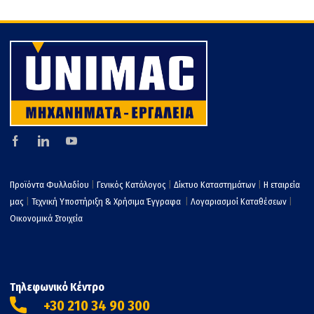
τε
Προϊόντα Φυλλαδίου
|
Γενικός Κατάλογος
|
Δίκτυο Καταστημάτων
|
Η εταιρεία
μας
|
Τεχνική Υποστήριξη & Χρήσιμα Έγγραφα
|
Λογαριασμοί Καταθέσεων
|
Οικονομικά Στοιχεία
Τηλεφωνικό Κέντρο
+30 210 34 90 300