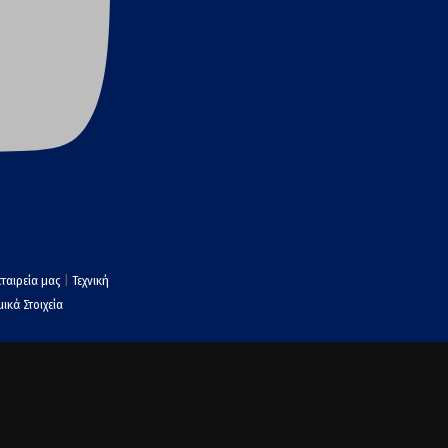
εταιρεία μας
|
Τεχνική
ικά Στοιχεία