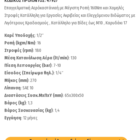
ΚΩΔΙΚΟΣ ΠΡΟΪΟΝΤΟΣ:
47927
Επαγγελματική Αερόκαστάνιαή με Μέγιστη Ροπή 160Nm και Χαμηλές
Στροφές Κατάλληλη για Εργασίες Ακριβείας και Ελεγχόμενου Βιδώματος με
Λιγότερους Κραδασμούς , Κατάλληλο για Βίδες έως Μ10 , Καρυδάκι 17
Καρέ Υποδοχής
: 1/2″
Ροπή (kgm/Nm)
: 16
Στροφές (rpm)
: 180
Μέση Κατανάλωση Αέρα (lt/min)
: 130
Πίεση Λειτουργίας (bar)
: 7-10
Είσοδος (Σπείρωμα θηλ.)
: 1/4″
Μήκος (mm)
: 270
Λίπανση
: SAE 10
Διαστάσεις Συσκ.ΜxΠxΥ (mm)
: 65x300x50
Βάρος (kg)
: 1,3
Βάρος Συσκευασίας (kg)
: 1,4
Εγγύηση
: 12 μήνες