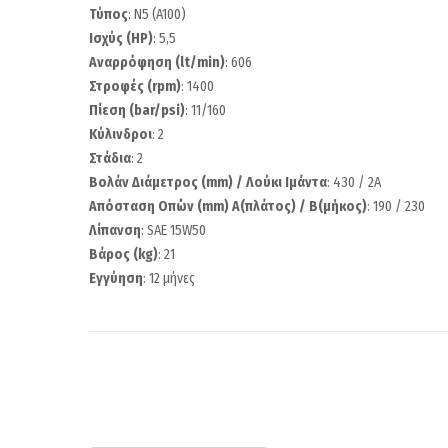
Τύπος
: N5 (A100)
Ισχύς (HP)
: 5,5
Αναρρόφηση (lt/min)
: 606
Στροφές (rpm)
: 1400
Πίεση (bar/psi)
: 11/160
Κύλινδροι
: 2
Στάδια
: 2
Βολάν Διάμετρος (mm) / Λούκι Ιμάντα
: 430 / 2A
Απόσταση Οπών (mm) Α(πλάτος) / Β(μήκος)
: 190 / 230
Λίπανση
: SAE 15W50
Βάρος (kg)
: 21
Εγγύηση
: 12 μήνες