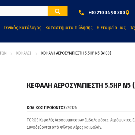
+30 210 34 90 300
Γενικός Κατάλογος
Καταστήματα Πώλησης
Η Εταιρεία μας
Τε
ΣΤΩΝ
ΚΕΦΑΛΕΣ
ΚΕΦΑΛΗ ΑΕΡΟΣΥΜΠΙΕΣΤΗ 5.5HP N5 (Α100)
ΚΕΦΑΛΗ ΑΕΡΟΣΥΜΠΙΕΣΤΗ 5.5HP N5 (
ΚΩΔΙΚΟΣ ΠΡΟΪΟΝΤΟΣ:
20126
TOROS Κεφαλές Αεροσυμπιεστων Εμβολοφόρες, Αερόψυκτες, Ελ
Συνοδεύονται από Φίλτρο Αέρος και Βολάν.