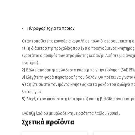
Πληροφορίες για το προϊον
Όταν τοποθετείτε καινούρια κεφαλή σε παλαιό ΄αεροσυμπιεστή ο
1)
Τη διάμετρο της τροχαλίας που έχει ο προηγούμενος κινητήρας.
εξαρτάται ο αριθμός των στροφών της κεφαλής. Αφήστε μια ανοχ
κινητήρα).
2)
Βάλτε απαραιτήτως λάδι στο κάρτερ πριν την εκκίνηση (SAE 15W
3)
Ελέγξτε τη φορά περιστροφής του βολάν. Θα πρέπει να γίνεται 
4)
Σφίξτε σωστά τον ιμάντα κινήσεως και τα ρακόρ του σωλήνα πο
λειτουργίας.
5)
Ελέγξτε τον πιεσοστάτη (αυτόματο) και τη βαλβίδα αντεπιστρ
Ένδειξη λαδιού με υαλοδείκτη . Ποσότητα λαδίου 900ml ,
Σχετικά προϊόντα