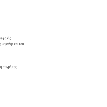
 κεφαλής
ς κεφαλής και του
η στιγμή της