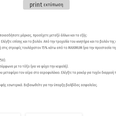
print
εκτύπωση
ποιασδήποτε μάρκας, προσέχετε μεταξύ άλλων και τα εξής:
 Ελέγξτε επίσης και το βολάν. Από την τροχαλία του κινητήρα και το βολάν της
ή στις στροφές τουλάχιστον 15% κάτω από το MAXIMUΜ (για την προστασία τη
50).
σύμφωνα με το τόξο (για να ψύχει την κεφαλή).
υ μεταφέρει τον αέρα στο αεροφυλάκιο. Ελέγξτε τα ρακόρ για τυχόν διαρροή τ
οφής εσωτερικά. Βεβαιωθείτε για την ύπαρξη βαλβίδας ασφαλείας.