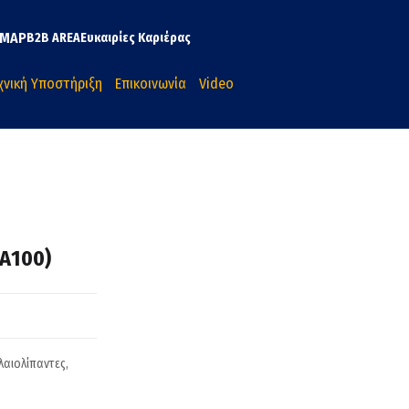
MAP
B2B AREA
Ευκαιρίες Καριέρας
χνική Υποστήριξη
Επικοινωνία
Video
Α100)
αιολίπαντες,