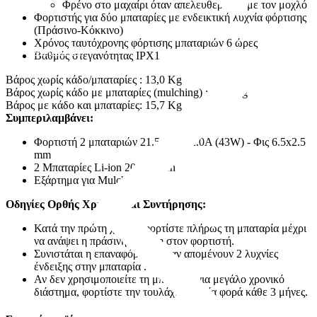
Φρένο στο μαχαίρι όταν απελευθερώνουμε τον μοχλό
Φορτιστής για δύο μπαταρίες με ενδεικτική λυχνία φόρτισης
(Πράσινο-Κόκκινο)
Χρόνος ταυτόχρονης φόρτισης μπαταριών 6 ώρες
Φορτιστές
Βαθμός στεγανότητας IPX1
Βάρος χωρίς κάδο/μπαταρίες : 13,0 Kg
Βάρος χωρίς κάδο με μπαταρίες (mulching) : 14,6 Kg
Βάρος με κάδο και μπαταρίες: 15,7 Kg
Συμπεριλαμβάνει:
Φορτιστή 2 μπαταριών 21.5 Volt - 2.0A (43W) - Φις 6.5x2.5
mm
2 Μπαταρίες Li-ion 20V 4.0Ah
Εξάρτημα για Mulching
Οδηγίες Ορθής Χρήσης και Συντήρησης:
Κατά την πρώτη χρήση, φορτίστε πλήρως τη μπαταρία μέχρι
να ανάψει η πράσινη ένδειξη στον φορτιστή.
Συνιστάται η επαναφόρτιση όταν απομένουν 2 λυχνίες
ένδειξης στην μπαταρία .
Αν δεν χρησιμοποιείτε τη μπαταρία για μεγάλο χρονικό
διάστημα, φορτίστε την τουλάχιστον μία φορά κάθε 3 μήνες.