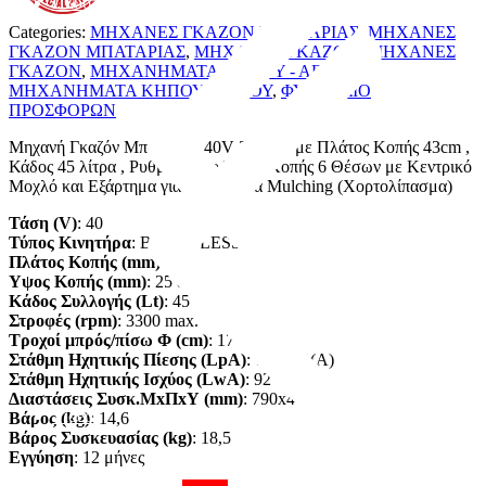
Πλυστικά & Σκούπες
Categories:
ΜΗΧΑΝΕΣ ΓΚΑΖΟΝ ΜΠΑΤΑΡΙΑΣ
,
ΜΗΧΑΝΕΣ
ΓΚΑΖΟΝ ΜΠΑΤΑΡΙΑΣ
,
ΜΗΧΑΝΕΣ ΓΚΑΖΟΝ
,
ΜΗΧΑΝΕΣ
ΓΚΑΖΟΝ
,
ΜΗΧΑΝΗΜΑΤΑ ΚΗΠΟΥ - ΑΓΡΟΥ
,
ΜΗΧΑΝΗΜΑΤΑ ΚΗΠΟΥ - ΑΓΡΟΥ
,
ΦΥΛΛΑΔΙΟ
ΠΡΟΣΦΟΡΩΝ
Μηχανή Γκαζόν Μπαταρίας 40V 2x4Ah, με Πλάτος Κοπής 43cm ,
Κάδος 45 λίτρα , Ρυθμιζόμενο Ύψος Κοπής 6 Θέσων με Κεντρικό
Μοχλό και Εξάρτημα για Λειτουργία Mulching (Χορτολίπασμα)
Τάση (V)
: 40
Τύπος Κινητήρα
: BRUSHLESS
Πλάτος Κοπής (mm)
: 430
Υψος Κοπής (mm)
: 25 έως 75
Κάδος Συλλογής (Lt)
: 45
Στροφές (rpm)
: 3300 max.
Τροχοί μπρός/πίσω Φ (cm)
: 17 / 24
Στάθμη Ηχητικής Πίεσης (LpA)
: 78,5 dB(A)
Στάθμη Ηχητικής Ισχύος (LwA)
: 92 dB(A)
Διαστάσεις Συσκ.ΜxΠxΥ (mm)
: 790x465x370
Video
Βάρος (kg)
: 14,6
Βάρος Συσκευασίας (kg)
: 18,5
Εγγύηση
: 12 μήνες