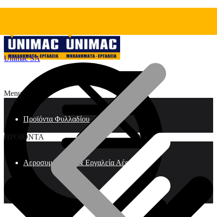
Unimac SA
Menu
Προϊόντα Φυλλαδίου
ΠΡΟΪΟΝΤΑ
Αεροσυμπιεστές & Εργαλεία Αέρος