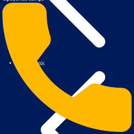
Κήπος & Αγρός