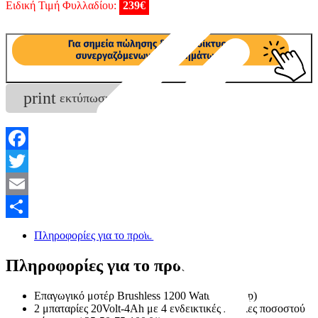
Ειδική Τιμή Φυλλαδίου:
239€
Συνεργείο
print
εκτύπωση
Facebook
Twitter
Email
Μοιραστείτε
Πληροφορίες για το προϊον
Πληροφορίες για το προϊον
Επαγωγικό μοτέρ Brushless 1200
Watt
-
( 1,6 hp)
2 μπαταρίες 20Volt-4Ah με 4 ενδεικτικές λυχνίες ποσοστού