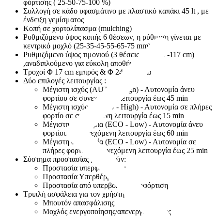
φόρτισης ( 25-50-75-100 %)
Συλλογή σε κάδο υφασμάτινο με πλαστικό καπάκι 45 lt , με
ένδειξη γεμίσματος
Παλάγκα
Κοπή σε χορτολίπασμα (mulching)
Ρυθμιζόμενο ύψος κοπής 6 θέσεων, η ρύθμιση γίνεται με
κεντρικό μοχλό (25-35-45-55-65-75 mm)
Ρυθμιζόμενο ύψος τιμονιού (3 θέσεις - 97-107-117 cm)
,αναδιπλούμενο για εύκολη αποθήκευση
Τροχοί Φ 17 cm εμπρός & Φ 24 cm πίσω
Δύο επιλογές λειτουργίας :
Μέγιστη ισχύς (AUTO - High) - Αυτονομία άνευ
φορτίου σε συνεχόμενη λειτουργία έως 45 min
Μέγιστη ισχύς (AUTO - High) - Αυτονομία σε πλήρες
φορτίο σε συνεχόμενη λειτουργία έως 15 min
Μέγιστη αυτονομία (ECO - Low) - Αυτονομία άνευ
φορτίου σε συνεχόμενη λειτουργία έως 60 min
Μέγιστη αυτονομία (ECO - Low) - Αυτονομία σε
πλήρες φορτίο σε συνεχόμενη λειτουργία έως 25 min
Σύστημα προστασίας μπαταριών:
Προστασία υπερφόρτωσης
Προστασία Υπερθέρμανσης
Προστασία από υπερβολική αποφόρτιση
Τριπλή ασφάλεια για τον χρήστη :
Μπουτόν απασφάλισης
Μοχλός ενεργοποίησης/απενεργοποίησης