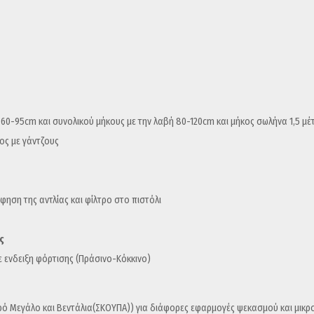
60-95cm και συνολικού μήκους με την λαβή 80-120cm και μήκος σωλήνα 1,5 μέ
ος με γάντζους
όφηση της αντλίας και φίλτρο στο πιστόλι
ς
ε ενδειξη φόρτισης (Πράσινο-Κόκκινο)
ρό Μεγάλο και Βεντάλια(ΣΚΟΥΠΑ)) για διάφορες εφαρμογές ψεκασμού και μικρ