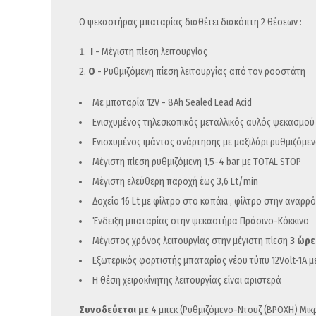
Ο ψεκαστήρας μπαταρίας διαθέτει διακόπτη 2 θέσεων :
Ι
- Μέγιστη πίεση λειτουργίας
Ο
- Ρυθμιζόμενη πίεση λειτουργίας από τον ροοστάτη
Με μπαταρία 12V - 8Ah Sealed Lead Acid
Ενισχυμένος τηλεσκοπικός μεταλλικός αυλός ψεκασμού 
Ενισxυμένος ιμάντας ανάρτησης με μαξιλάρι ρυθμιζόμεν
Μέγιστη πίεση ρυθμιζόμενη 1,5-4 bar με TOTAL STOP
Μέγιστη ελεύθερη παροχή έως 3,6 Lt/min
Δοχείο 16 Lt με φίλτρο στο καπάκι , φίλτρο στην αναρρ
Ένδειξη μπαταρίας στην ψεκαστήρα Πράσινο-Κόκκινο
Μέγιστος χρόνος λειτουργίας στην μέγιστη πίεση
3 ώρε
Εξωτερικός φορτιστής μπαταρίας νέου τύπυ 12Volt-1A μ
Η θέση χειροκίνητης λειτουργίας είναι αριστερά
Συνοδεύεται με
4 μπεκ (Ρυθμιζόμενο-Ντουζ (ΒΡΟΧΗ) Μικ