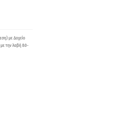
εση) με Δοχείο
 με την λαβή 80-