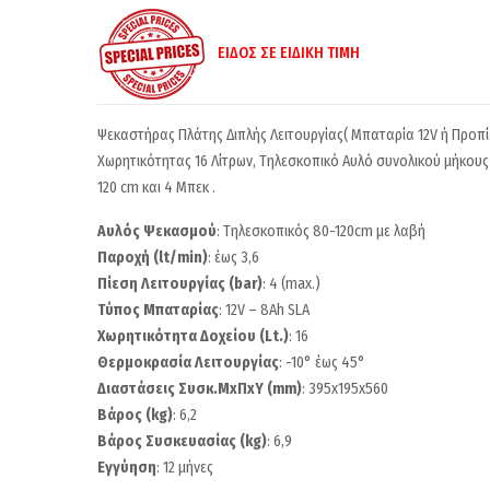
ΕΙΔΟΣ ΣΕ ΕΙΔΙΚΗ ΤΙΜΗ
Ψεκαστήρας Πλάτης Διπλής Λειτουργίας( Μπαταρία 12V ή Προπί
Χωρητικότητας 16 Λίτρων, Τηλεσκοπικό Αυλό συνολικού μήκους
120 cm και 4 Μπεκ .
Αυλός Ψεκασμού
: Τηλεσκοπικός 80-120cm με λαβή
Παροχή (lt/min)
: έως 3,6
Πίεση Λειτουργίας (bar)
: 4 (max.)
Τύπος Μπαταρίας
: 12V – 8Ah SLA
Χωρητικότητα Δοχείου (Lt.)
: 16
Θερμοκρασία Λειτουργίας
: -10° έως 45°
Διαστάσεις Συσκ.ΜxΠxΥ (mm)
: 395x195x560
Βάρος (kg)
: 6,2
Βάρος Συσκευασίας (kg)
: 6,9
Εγγύηση
: 12 μήνες