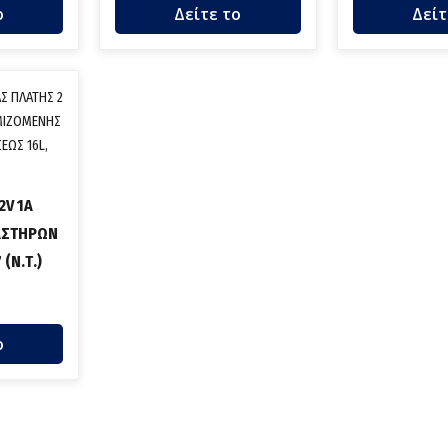
ο
Δείτε το
Δείτ
2V 1A
ΑΣΤΗΡΩΝ
 (Ν.Τ.)
ο