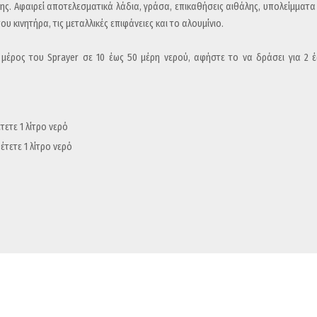
τε
. Αφαιρεί αποτελεσματικά λάδια, γράσα, επικαθήσεις αιθάλης, υπολείμματα
υ κινητήρα, τις μεταλλικές επιφάνειες και το αλουμίνιο.
α μέρος του Sprayer σε 10 έως 50 μέρη νερού, αφήστε το να δράσει για 2 
τετε 1 λίτρο νερό
έτετε 1 λίτρο νερό