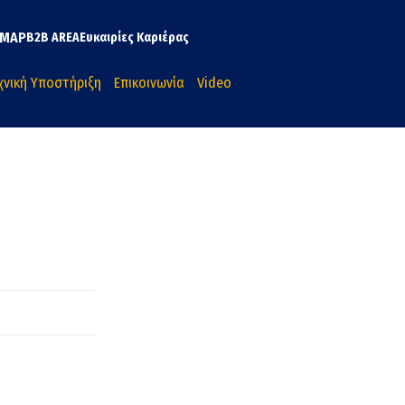
MAP
B2B AREA
Ευκαιρίες Καριέρας
χνική Υποστήριξη
Επικοινωνία
Video