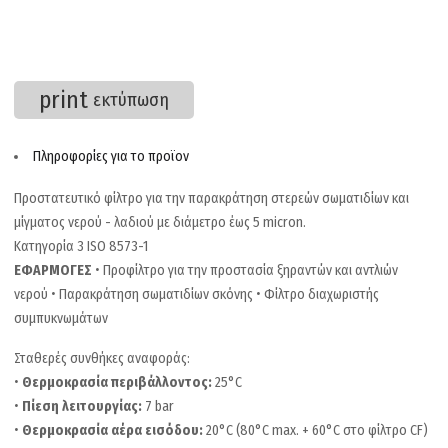
print
εκτύπωση
Πληροφορίες για το προϊον
Προστατευτικό φίλτρο για την παρακράτηση στερεών σωματιδίων και
μίγματος νερού - λαδιού με διάμετρο έως 5 micron.
Κατηγορία 3 ISO 8573-1
ΕΦΑΡΜΟΓΕΣ
• Προφίλτρο για την προστασία ξηραντών και αντλιών
νερού • Παρακράτηση σωματιδίων σκόνης • Φίλτρο διαχωριστής
συμπυκνωμάτων
Σταθερές συνθήκες αναφοράς:
•
Θερμοκρασία περιβάλλοντος:
25°C
•
Πίεση λειτουργίας:
7 bar
•
Θερμοκρασία αέρα εισόδου:
20°C (80°C max. + 60°C στο φίλτρο CF)