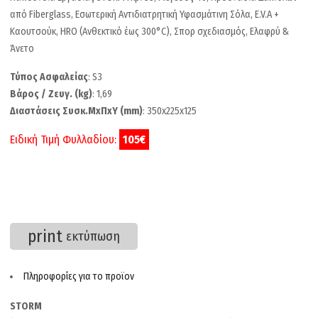
από Fiberglass, Εσωτερική Αντιδιατρητική Υφασμάτινη Σόλα, E.V.A +
Καουτσούκ, HRO (Ανθεκτικό έως 300°C), Σπορ σχεδιασμός, Ελαφρύ &
Άνετο
Τύπος Ασφαλείας
: S3
Βάρος / Ζευγ. (kg)
: 1,69
Διαστάσεις Συσκ.ΜxΠxΥ (mm)
: 350x225x125
Ειδική Τιμή Φυλλαδίου:
105€
print
εκτύπωση
Πληροφορίες για το προϊον
STORM