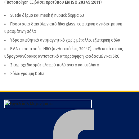
(Πιστοποίηση CE βάσει προτύπου
ΕΝ ISO 20345:2011
)
Suede δέρμα και mesh ή nubuck δέρμα S3
Προστασία δακτύλων από fiberglass, εσωτερική αντιδιατρητική
υφασμάτινη σόλα
Yδροαπωθητικό αντιμαγνητικό χωρίς μέταλλο, εξωτερική σόλα
E.V.A + καουτσούκ, HRO (ανθεκτικό έως 300°C), ανθεκτικό στους
υδρογονάνθρακες αντιστατικό απορρόφηση κραδασμών και SRC
Σπορ σχεδιασμός ελαφρύ πολύ άνετο και ευέλικτο
Σόλα: γραμμή Doha