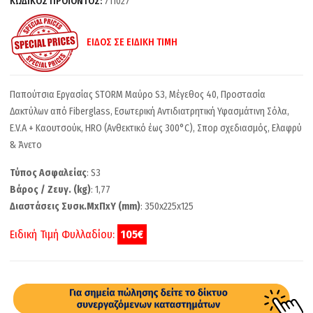
ΚΩΔΙΚΟΣ ΠΡΟΪΟΝΤΟΣ:
711027
ΕΙΔΟΣ ΣΕ ΕΙΔΙΚΗ ΤΙΜΗ
Παπούτσια Εργασίας STORM Μαύρο S3, Μέγεθος 40, Προστασία
Δακτύλων από Fiberglass, Εσωτερική Αντιδιατρητική Υφασμάτινη Σόλα,
E.V.A + Καουτσούκ, HRO (Ανθεκτικό έως 300°C), Σπορ σχεδιασμός, Ελαφρύ
& Άνετο
Τύπος Ασφαλείας
: S3
Βάρος / Ζευγ. (kg)
: 1,77
Διαστάσεις Συσκ.ΜxΠxΥ (mm)
: 350x225x125
Ειδική Τιμή Φυλλαδίου:
105€