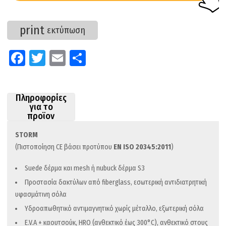
print
εκτύπωση
Fa
T
E
Μ
ce
wi
m
οι
b
tt
ail
ρ
Πληροφορίες
o
er
α
για το
προϊον
o
στ
k
εί
STORM
(Πιστοποίηση CE βάσει προτύπου
ΕΝ ISO 20345:2011
)
τε
Suede δέρμα και mesh ή nubuck δέρμα S3
Προστασία δακτύλων από fiberglass, εσωτερική αντιδιατρητική
υφασμάτινη σόλα
Yδροαπωθητικό αντιμαγνητικό χωρίς μέταλλο, εξωτερική σόλα
E.V.A + καουτσούκ, HRO (ανθεκτικό έως 300°C), ανθεκτικό στους