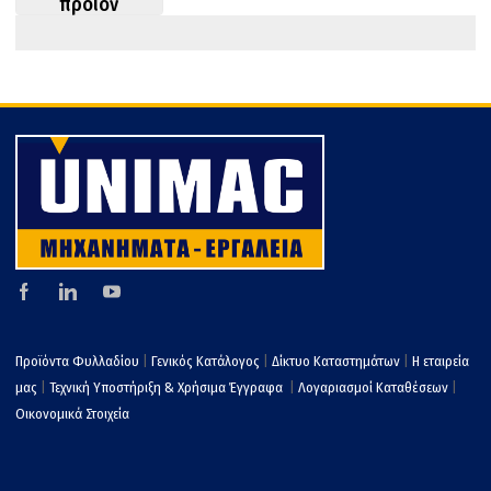
προϊον
o
στ
k
εί
τε
Προϊόντα Φυλλαδίου
|
Γενικός Κατάλογος
|
Δίκτυο Καταστημάτων
|
Η εταιρεία
μας
|
Τεχνική Υποστήριξη & Χρήσιμα Έγγραφα
|
Λογαριασμοί Καταθέσεων
|
Οικονομικά Στοιχεία