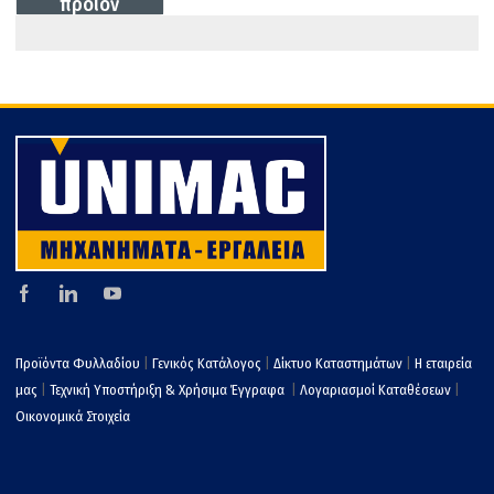
προϊον
o
στ
k
εί
τε
Προϊόντα Φυλλαδίου
|
Γενικός Κατάλογος
|
Δίκτυο Καταστημάτων
|
Η εταιρεία
μας
|
Τεχνική Υποστήριξη & Χρήσιμα Έγγραφα
|
Λογαριασμοί Καταθέσεων
|
Οικονομικά Στοιχεία