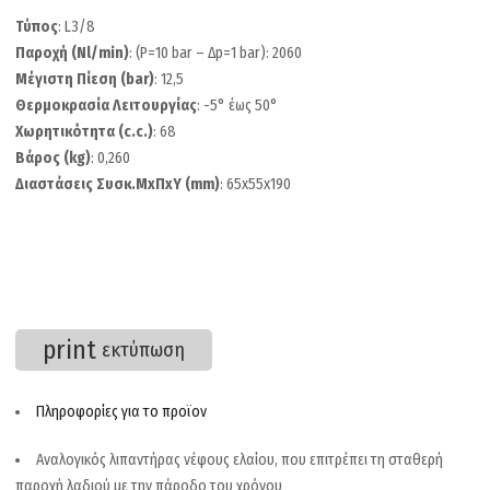
Τύπος
: L3/8
Παροχή (Nl/min)
: (P=10 bar – Δp=1 bar): 2060
Μέγιστη Πίεση (bar)
: 12,5
Θερμοκρασία Λειτουργίας
: -5° έως 50°
Χωρητικότητα (c.c.)
: 68
Βάρος (kg)
: 0,260
Διαστάσεις Συσκ.ΜxΠxΥ (mm)
: 65x55x190
print
εκτύπωση
Πληροφορίες για το προϊον
Αναλογικός λιπαντήρας νέφους ελαίου, που επιτρέπει τη σταθερή
παροχή λαδιού με την πάροδο του χρόνου