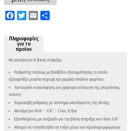
Fa
T
E
Μ
ce
wi
m
οι
b
tt
ail
ρ
Πληροφορίες
o
er
α
για το
προϊον
o
στ
k
εί
Με μανόμετρο & βάση στήριξης
τε
Ρυθμιστής πιέσεως με βαλβίδα εξισορρόπησης, η οποία
εξασφαλίζει μεγάλη παροχή και χαμηλή απώλεια φορτίου.
Λειτουργία ανακούφισης για γρήγορη εκτόνωση της υπερπίεσης
ανάντη .
Χειρολαβή ρύθμισης με σύστημα κλειδώματος της πίεσης.
Μανόμετρο Φ50 - 1/8’’ – 1 έως 12 Bar
Εξοπλισμένος με παξιμάδι για την βάση στήριξης και τάπα 1/8’’
Μπορεί να τοποθετηθεί σε τοίχο μέσω των προδιαμορφωμένων