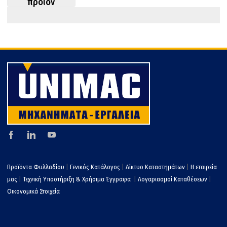
προϊον
o
στ
k
εί
τε
Προϊόντα Φυλλαδίου
|
Γενικός Κατάλογος
|
Δίκτυο Καταστημάτων
|
Η εταιρεία
μας
|
Τεχνική Υποστήριξη & Χρήσιμα Έγγραφα
|
Λογαριασμοί Καταθέσεων
|
Οικονομικά Στοιχεία