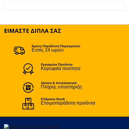
o
e
l
ρ
k
r
α
σ
ΕΙΜΑΣΤΕ ΔΙΠΛΑ ΣΑΣ
τ
ε
Άμεση Παράδοση Παραγγελιών
Εντός 24 ωρών
ί
τ
Εγγυημένα Προϊόντα
Κορυφαία ποιότητα
ε
Service & Ανταλλακτικά
Πλήρης υποστήριξη
Επάρκεια Stock
Ετοιμοπαράδοτα προϊόντα