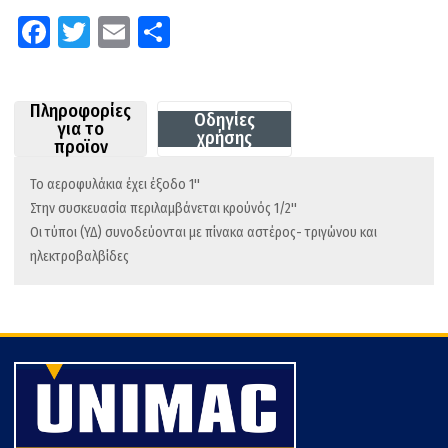
Fa
T
E
Μ
ce
wi
m
οι
b
tt
ail
ρ
Πληροφορίες
o
er
α
Οδηγίες
για το
χρήσης
προϊον
o
στ
k
εί
Το αεροφυλάκια έχει έξοδο 1''
Στην συσκευασία περιλαμβάνεται κρούνός 1/2''
τε
Οι τύποι (ΥΔ) συνοδεύονται με πίνακα αστέρος- τριγώνου και
ηλεκτροβαλβίδες