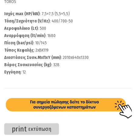
TOROS
Ισχύς max (HP/kW)
: 7,5+7,5 (5,5+5,5)
Τάση/Συχνότητα (V/Hz)
: 400/700-50
Αεροφυλάκιο (Lt)
: 500
Αναρρόφηση (lt/min)
: 1680
Πίεση (bar/psi)
: 10/145
Τύπος Κεφαλής
: 2xBK119
Διαστάσεις Συσκ.ΜxΠxΥ (mm)
: 2010x640x1330
Βάρος Συσκευασίας (kg)
: 328
Εγγύηση
: 12
print
εκτύπωση