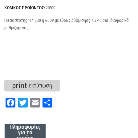
ΚΩΔΙΚΟΣ ΠΡΟΪΟΝΤΟΣ:
20510
Πιεσοστάτης 1/4 230 ή 400V με εύρως ρύθμισησς 7.3-16 bar ,διαφορικά
ρυθμιζόμενος .
print
εκτύπωση
Fa
T
E
Μ
ce
wi
m
οι
b
tt
ail
ρ
Πληροφορίες
o
er
α
για το