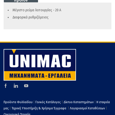
προϊον
o
στ
k
εί
Μέγιστο ρεύμα λειτουργίας - 20 A
τε
Διαφορικά ρυθμιζόμενος
Προϊόντα Φυλλαδίου
|
Γενικός Κατάλογος
|
Δίκτυο Καταστημάτων
|
Η εταιρεία
μας
|
Τεχνική Υποστήριξη & Χρήσιμα Έγγραφα
|
Λογαριασμοί Καταθέσεων
|
Οικονομικά Στοιχεία