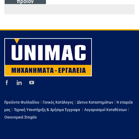
προϊον
o
στ
k
εί
τε
Προϊόντα Φυλλαδίου
|
Γενικός Κατάλογος
|
Δίκτυο Καταστημάτων
|
Η εταιρεία
μας
|
Τεχνική Υποστήριξη & Χρήσιμα Έγγραφα
|
Λογαριασμοί Καταθέσεων
|
Οικονομικά Στοιχεία