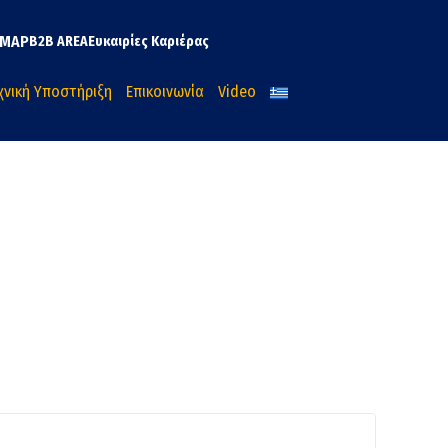
MAP
B2B AREA
Ευκαιρίες Καριέρας
χνική Υποστήριξη
Επικοινωνία
Video