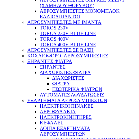
Πλυστικά & Σκούπες
(ΧΑΜΗΛΟΥ ΘΟΡΥΒΟΥ)
ΑΕΡΟΣΥΜΠΙΕΣΤΕΣ ΜΟΝΟΜΠΛΟΚ
ΕΛΑΙΟΛΙΠΑΝΤΟΙ
ΑΕΡΟΣΥΜΠΙΕΣΤΕΣ ΜΕ ΙΜΑΝΤΑ
TOROS 230V
TOROS 230V BLUE LINE
TOROS 400V
TOROS 400V BLUE LINE
ΑΕΡΟΣΥΜΠΙΕΣΤΕΣ ΣΕ ΒΑΣΗ
ΚΟΧΛΙΟΦΟΡΟΙ ΑΕΡΟΣΥΜΠΙΕΣΤΕΣ
ΞΗΡΑΝΤΕΣ-ΦΙΛΤΡΑ
ΞΗΡΑΝΤΕΣ
ΔΙΑΧΩΡΙΣΤΕΣ-ΦΙΛΤΡΑ
ΔΙΑΧΩΡΙΣΤΕΣ
ΦΙΛΤΡΑ
ΕΣΩΤΕΡΙΚΑ ΦΙΛΤΡΩΝ
ΑΥΤΟΜΑΤΕΣ ΑΦΥΔΑΤΩΣΕΙΣ
ΕΞΑΡΤΗΜΑΤΑ ΑΕΡΟΣΥΜΠΙΕΣΤΩΝ
ΗΛΕΚΤΡΙΚΟΙ ΠΙΝΑΚΕΣ
ΑΕΡΟΦΥΛΑΚΙΑ
ΗΛΕΚΤΡΟΚΙΝΗΤΗΡΕΣ
Video
ΚΕΦΑΛΕΣ
ΛΟΙΠΑ ΕΞΑΡΤΗΜΑΤΑ
ΑΕΡΟΣΥΜΠΙΕΣΤΩΝ