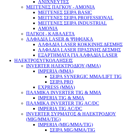
ΑΝΙΧΝΕΥΤΕΣ
ΜΕΓΓΕΝΕΣ ΠΑΓΚΟΥ - ΑΜΟΝΙΑ
ΜΕΓΓΕΝΕΣ ΣΕΙΡΑ BASIC
ΜΕΓΓΕΝΕΣ ΣΕΙΡΑ PROFESSIONAL
ΜΕΓΓΕΝΕΣ ΣΕΙΡΑ INDUSTRIAL
ΑΜΟΝΙΑ
ΠΑΓΚΟΙ - ΚΑΒΑΛΕΤΑ
ΑΛΦΑΔΙΑ LASER & ΨΗΦΙΑΚΑ
ΑΛΦΑΔΙΑ LASER ΚΟΚΚΙΝΗΣ ΔΕΣΜΗΣ
ΑΛΦΑΔΙΑ LASER ΠΡΑΣΙΝΗΣ ΔΕΣΜΗΣ
ΕΞΑΡΤΗΜΑΤΑ ΓΙΑ ΑΛΦΑΔΙΑ LASER
ΗΛΕΚΤΡΟΣΥΓΚΟΛΛΗΣΕΙΣ
INVERTER ΗΛΕΚΤΡΟΔΙΟΥ (MMA)
Μέσα Ατομικής Προστασίας
IMPERIA (MMA)
ΣΕΙΡΑ SYNERGIC MMA/LIFT TIG
ΣΕΙΡΑ PRO
EXPRESS (ΜΜΑ)
ΠΑΛΜΙΚΑ INVERTER TIG & MMA
IMPERIA TIG & MMA
ΠΑΛΜΙΚΑ INVERTER TIG AC/DC
IMPERIA TIG AC/DC
INVERTER ΣΥΡΜΑΤΟΣ & ΗΛΕΚΤΡΟΔΙΟΥ
(MIG/MMA/TIG)
IMPERIA (MIG/MMA/TIG)
ΣΕΙΡΑ MIG/MMA/TIG