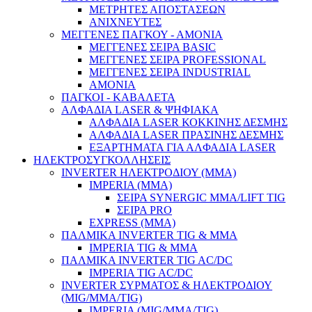
ΜΕΤΡΗΤΕΣ ΑΠΟΣΤΑΣΕΩΝ
ΑΝΙΧΝΕΥΤΕΣ
ΜΕΓΓΕΝΕΣ ΠΑΓΚΟΥ - ΑΜΟΝΙΑ
ΜΕΓΓΕΝΕΣ ΣΕΙΡΑ BASIC
ΜΕΓΓΕΝΕΣ ΣΕΙΡΑ PROFESSIONAL
ΜΕΓΓΕΝΕΣ ΣΕΙΡΑ INDUSTRIAL
ΑΜΟΝΙΑ
ΠΑΓΚΟΙ - ΚΑΒΑΛΕΤΑ
ΑΛΦΑΔΙΑ LASER & ΨΗΦΙΑΚΑ
ΑΛΦΑΔΙΑ LASER ΚΟΚΚΙΝΗΣ ΔΕΣΜΗΣ
ΑΛΦΑΔΙΑ LASER ΠΡΑΣΙΝΗΣ ΔΕΣΜΗΣ
Κήπος & Αγρός
ΕΞΑΡΤΗΜΑΤΑ ΓΙΑ ΑΛΦΑΔΙΑ LASER
ΗΛΕΚΤΡΟΣΥΓΚΟΛΛΗΣΕΙΣ
INVERTER ΗΛΕΚΤΡΟΔΙΟΥ (MMA)
IMPERIA (MMA)
ΣΕΙΡΑ SYNERGIC MMA/LIFT TIG
ΣΕΙΡΑ PRO
EXPRESS (ΜΜΑ)
ΠΑΛΜΙΚΑ INVERTER TIG & MMA
IMPERIA TIG & MMA
ΠΑΛΜΙΚΑ INVERTER TIG AC/DC
IMPERIA TIG AC/DC
INVERTER ΣΥΡΜΑΤΟΣ & ΗΛΕΚΤΡΟΔΙΟΥ
(MIG/MMA/TIG)
IMPERIA (MIG/MMA/TIG)