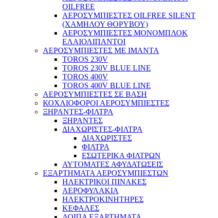
Πλυστικά & Σκούπες
OILFREE
ΑΕΡΟΣΥΜΠΙΕΣΤΕΣ OILFREE SILENT
(ΧΑΜΗΛΟΥ ΘΟΡΥΒΟΥ)
ΑΕΡΟΣΥΜΠΙΕΣΤΕΣ ΜΟΝΟΜΠΛΟΚ
ΕΛΑΙΟΛΙΠΑΝΤΟΙ
ΑΕΡΟΣΥΜΠΙΕΣΤΕΣ ΜΕ ΙΜΑΝΤΑ
TOROS 230V
TOROS 230V BLUE LINE
TOROS 400V
TOROS 400V BLUE LINE
ΑΕΡΟΣΥΜΠΙΕΣΤΕΣ ΣΕ ΒΑΣΗ
ΚΟΧΛΙΟΦΟΡΟΙ ΑΕΡΟΣΥΜΠΙΕΣΤΕΣ
ΞΗΡΑΝΤΕΣ-ΦΙΛΤΡΑ
ΞΗΡΑΝΤΕΣ
ΔΙΑΧΩΡΙΣΤΕΣ-ΦΙΛΤΡΑ
ΔΙΑΧΩΡΙΣΤΕΣ
ΦΙΛΤΡΑ
ΕΣΩΤΕΡΙΚΑ ΦΙΛΤΡΩΝ
ΑΥΤΟΜΑΤΕΣ ΑΦΥΔΑΤΩΣΕΙΣ
ΕΞΑΡΤΗΜΑΤΑ ΑΕΡΟΣΥΜΠΙΕΣΤΩΝ
ΗΛΕΚΤΡΙΚΟΙ ΠΙΝΑΚΕΣ
Video
ΑΕΡΟΦΥΛΑΚΙΑ
ΗΛΕΚΤΡΟΚΙΝΗΤΗΡΕΣ
ΚΕΦΑΛΕΣ
ΛΟΙΠΑ ΕΞΑΡΤΗΜΑΤΑ