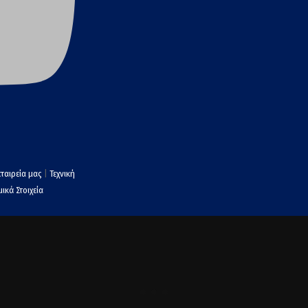
εταιρεία μας
|
Τεχνική
ικά Στοιχεία