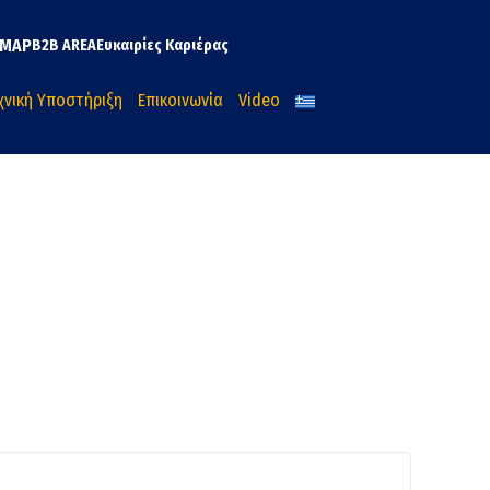
MAP
B2B AREA
Ευκαιρίες Καριέρας
χνική Υποστήριξη
Επικοινωνία
Video